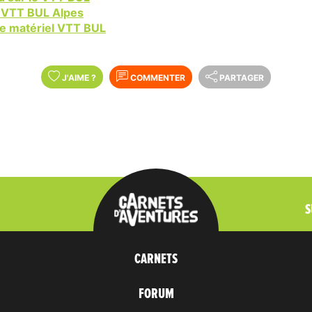
l VTT BUL Alpes
de matériel VTT BUL
J'AIME
?
COMMENTER
PARTAGER
S
CARNETS
FORUM