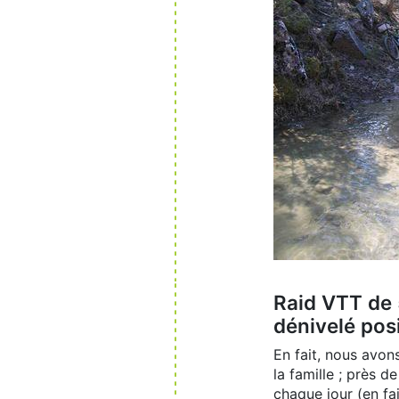
Raid VTT de 
dénivelé posi
En fait, nous avon
la famille ; près 
chaque jour (en fai