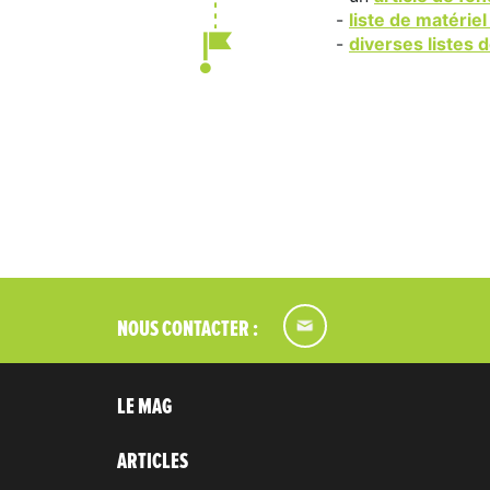
-
liste de matérie
-
diverses listes 
NOUS CONTACTER :
LE MAG
ARTICLES