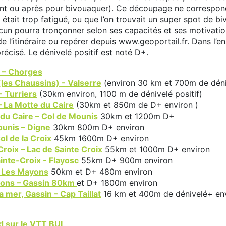
ant ou après pour bivouaquer). Ce découpage ne correspond
n était trop fatigué, ou que l’on trouvait un super spot de 
un pourra tronçonner selon ses capacités et ses motivation
e l’itinéraire ou repérer depuis www.geoportail.fr. Dans l’en
précisé. Le dénivelé positif est noté D+.
 – Chorges
(les Chaussins) - Valserre
(environ 30 km et 700m de déniv
- Turriers
(30km environ, 1100 m de dénivelé positif)
– La Motte du Caire
(30km et 850m de D+ environ )
 du Caire – Col de Mounis
30km et 1200m D+
ounis – Digne
30km 800m D+ environ
ol de la Croix
45km 1600m D+ environ
 Croix – Lac de Sainte Croix
55km et 1000m D+ environ
inte-Croix - Flayosc
55km D+ 900m environ
– Les Mayons
50km et D+ 480m environ
yons – Gassin 80km
et D+ 1800m environ
a mer, Gassin – Cap Taillat
16 km et 400m de dénivelé+ en
nd sur le VTT BUL