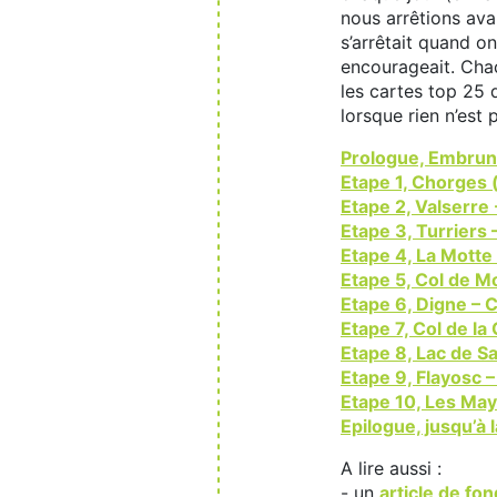
nous arrêtions av
s’arrêtait quand o
encourageait. Chac
les cartes top 25 d
lorsque rien n’est 
Prologue, Embrun
Etape 1, Chorges 
Etape 2, Valserre 
Etape 3, Turriers 
Etape 4, La Motte
Etape 5, Col de M
Etape 6, Digne – C
Etape 7, Col de la
Etape 8, Lac de Sa
Etape 9, Flayosc 
Etape 10, Les Ma
Epilogue, jusqu’à l
A lire aussi :
- un
article de fo