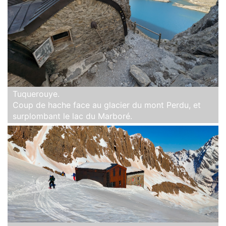
Tuquerouye.
Coup de hache face au glacier du mont Perdu, et
surplombant le lac du Marboré.