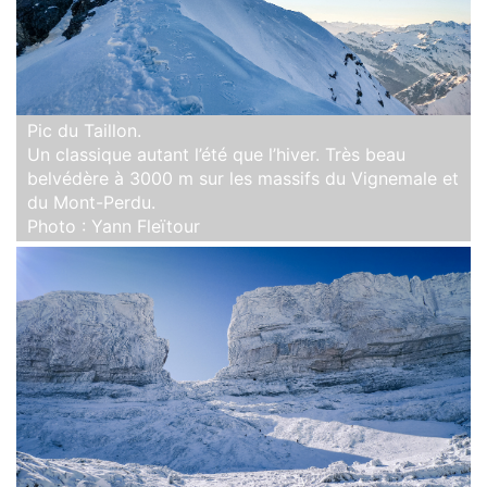
Pic du Taillon.
Un classique autant l’été que l’hiver. Très beau
belvédère à 3000 m sur les massifs du Vignemale et
du Mont-Perdu.
Photo : Yann Fleïtour