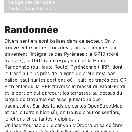
Refuge des Sarradets.
Photo : Yann Fleïtour
Randonnée
Divers sentiers sont balisés dans ce secteur. On y
trouve entre autres trois des grands itinéraires qui
traversent l’intégralité des Pyrénées : le GR10 (côté
français), le GR11 (côté espagnol), et la Haute
Randonnée (ou Haute Route) Pyrénéenne (HRP) dont
le tracé au plus près de la ligne de crête n’est pas
balisé, sauf sur les portions où il suit les tracés des GR.
Bien entendu, la HRP traverse le massif du Mont-Perdu
et la portion qui parcourt les terrasses au-dessus du
cirque de Gavarnie est aussi jubilatoire que
paumatoire. Sur des fonds de cartes OpenStreetMap,
et sur le terrain bien sûr, on trouve d’autres sentiers,
jonctions et variantes « alpines ».
Un incontournable : le canyon d’Ordesa et sa célèbre
vire des Fleurs (
faja de las Flores
) qui le domine en