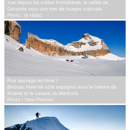
Vue depuis les crêtes frontalières, la vallée de
Gavarnie sous une mer de nuages matinale.
Photo : la rédac’
Plus sauvage en hiver !
Bivouac hivernal côté espagnol sous la brèche de
Roland et le casque du Marboré.
Photo : Yann Fleïtour