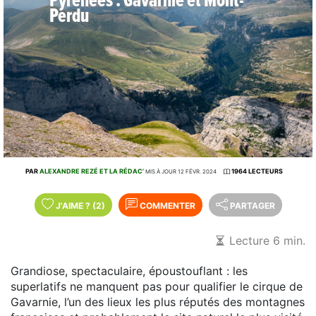
Pyrénées : Gavarnie et Mont-
Perdu
PAR
ALEXANDRE REZÉ ET LA RÉDAC’
1964 LECTEURS
MIS À JOUR 12 FÉVR. 2024
J'AIME
?
(2)
COMMENTER
PARTAGER
Lecture 6 min.
Grandiose, spectaculaire, époustouflant : les
superlatifs ne manquent pas pour qualifier le cirque de
Gavarnie, l’un des lieux les plus réputés des montagnes