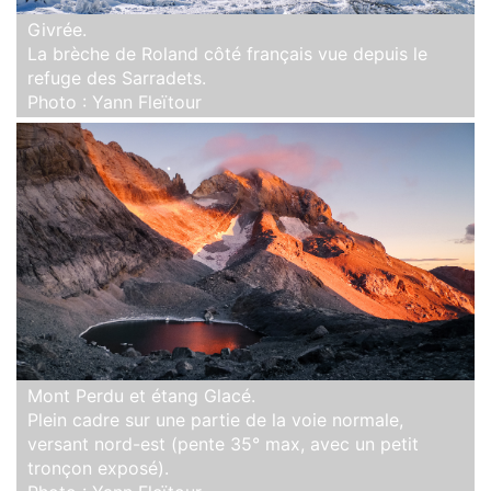
Givrée.
La brèche de Roland côté français vue depuis le
refuge des Sarradets.
Photo : Yann Fleïtour
Mont Perdu et étang Glacé.
Plein cadre sur une partie de la voie normale,
versant nord-est (pente 35° max, avec un petit
tronçon exposé).