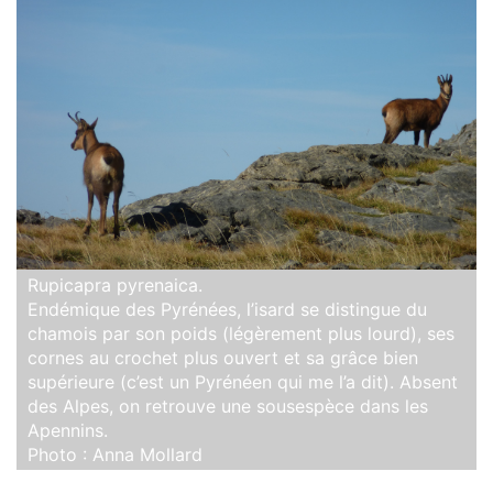
Rupicapra pyrenaica.
Endémique des Pyrénées, l’isard se distingue du
chamois par son poids (légèrement plus lourd), ses
cornes au crochet plus ouvert et sa grâce bien
supérieure (c’est un Pyrénéen qui me l’a dit). Absent
des Alpes, on retrouve une sousespèce dans les
Apennins.
Photo : Anna Mollard