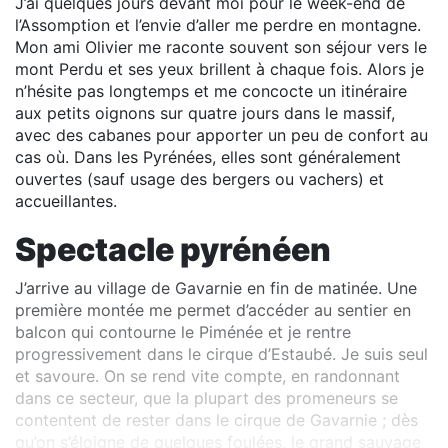
J’ai quelques jours devant moi pour le week-end de
l’Assomption et l’envie d’aller me perdre en montagne.
Mon ami Olivier me raconte souvent son séjour vers le
mont Perdu et ses yeux brillent à chaque fois. Alors je
n’hésite pas longtemps et me concocte un itinéraire
aux petits oignons sur quatre jours dans le massif,
avec des cabanes pour apporter un peu de confort au
cas où. Dans les Pyrénées, elles sont généralement
ouvertes (sauf usage des bergers ou vachers) et
accueillantes.
Spectacle pyrénéen
J’arrive au village de Gavarnie en fin de matinée. Une
première montée me permet d’accéder au sentier en
balcon qui contourne le Piménée et je rentre
progressivement dans le cirque d’Estaubé. Je suis seul
et savoure. On se rend vite compte, en randonnant
dans ce secteur, que la plupart des promeneurs se
contentent de rester dans le cirque de Gavarnie ; dès
qu’on s’éloigne de quelques foulées, le grand sauvage