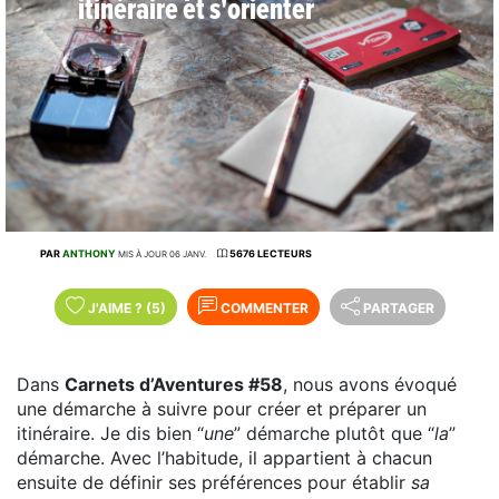
itinéraire et s'orienter
PAR
ANTHONY
5676 LECTEURS
MIS À JOUR 06 JANV.
J'AIME
?
(5)
COMMENTER
PARTAGER
Dans
Carnets d’Aventures #58
, nous avons évoqué
une démarche à suivre pour créer et préparer un
itinéraire. Je dis bien “
une
” démarche plutôt que “
la
”
démarche. Avec l’habitude, il appartient à chacun
ensuite de définir ses préférences pour établir
sa