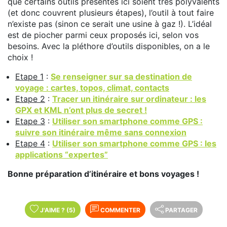
que certains outils présentés ici soient très polyvalents
(et donc couvrent plusieurs étapes), l’outil à tout faire
n’existe pas (sinon ce serait une usine à gaz !). L’idéal
est de piocher parmi ceux proposés ici, selon vos
besoins. Avec la pléthore d’outils disponibles, on a le
choix !
Etape 1
:
Se renseigner sur sa destination de
voyage : cartes, topos, climat, contacts
Etape 2
:
Tracer un itinéraire sur ordinateur : les
GPX et KML n’ont plus de secret !
Etape 3
:
Utiliser son smartphone comme GPS :
suivre son itinéraire même sans connexion
Etape 4
:
Utiliser son smartphone comme GPS : les
applications “expertes”
Bonne préparation d’itinéraire et bons voyages !
J'AIME
?
(5)
COMMENTER
PARTAGER