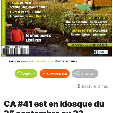
PAR
JOHANNA
24 SEPT. 2015
4076 LECTEURS
PUBLIÉ LE
J'AIME
?
COMMENTER
PARTAGER
Lecture 2 min.
CA #41 est en kiosque du