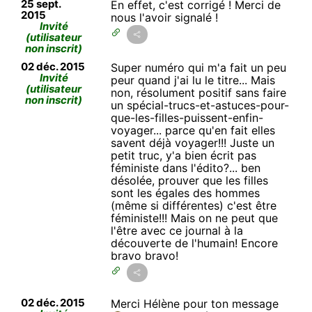
25 sept.
En effet, c'est corrigé ! Merci de
2015
nous l'avoir signalé !
Invité
(utilisateur
non inscrit)
02 déc. 2015
Super numéro qui m'a fait un peu
Invité
peur quand j'ai lu le titre... Mais
(utilisateur
non, résolument positif sans faire
non inscrit)
un spécial-trucs-et-astuces-pour-
que-les-filles-puissent-enfin-
voyager... parce qu'en fait elles
savent déjà voyager!!! Juste un
petit truc, y'a bien écrit pas
féministe dans l'édito?... ben
désolée, prouver que les filles
sont les égales des hommes
(même si différentes) c'est être
féministe!!! Mais on ne peut que
l'être avec ce journal à la
découverte de l'humain! Encore
bravo bravo!
02 déc. 2015
Merci Hélène pour ton message