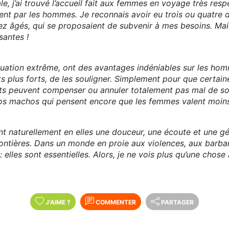
e, j’ai trouvé l’accueil fait aux femmes en voyage très resp
t par les hommes. Je reconnais avoir eu trois ou quatre
z âgés, qui se proposaient de subvenir à mes besoins. Mai
santes !
uation extrême, ont des avantages indéniables sur les homme
ts plus forts, de les souligner. Simplement pour que certa
ts peuvent compenser ou annuler totalement pas mal de soi-d
ros machos qui pensent encore que les femmes valent moin
 naturellement en elles une douceur, une écoute et une gé
ontières. Dans un monde en proie aux violences, aux barbari
elles sont essentielles. Alors, je ne vois plus qu’une chose 
J'AIME
?
COMMENTER
PARTAGER