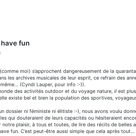
 have fun
i
i (comme moi) s’approchent dangereusement de la quarantain
ns les archives musicales de leur esprit, ce refrain des ann
même… (Cyndi Lauper, pour info :-)).
monde des activités outdoor et du voyage nature,
il
est plu
elle existe bel et bien la population des sportives, voyageu
un dossier ni féministe ni élitiste :-), nous avons voulu donn
lles qui douteraient de leurs capacités ou hésiteraient enco
r notre plaisir, à tous et toutes, de lire des récits de belle
 have fun. C’est peut-être aussi simple que cela après tout…