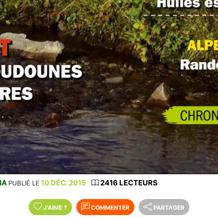
NA
10 DÉC. 2015
2416 LECTEURS
PUBLIÉ LE
J'AIME
?
COMMENTER
PARTAGER