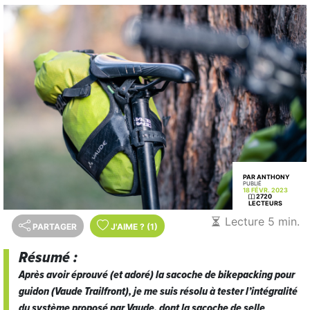
PAR ANTHONY
PUBLIÉ
18 FÉVR. 2023
2720
LECTEURS
Lecture 5 min.
PARTAGER
J'AIME
?
(1)
Résumé :
Après avoir éprouvé (et adoré) la sacoche de bikepacking pour
guidon (Vaude Trailfront), je me suis résolu à tester l’intégralité
du système proposé par Vaude, dont la sacoche de selle