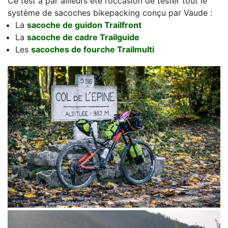
Ce test a par ailleurs été l’occasion de tester tout le
système de sacoches bikepacking conçu par Vaude :
La
sacoche de guidon Trailfront
La
sacoche de cadre Trailguide
Les
sacoches de fourche Trailmulti