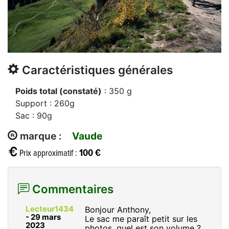
Caractéristiques générales
Poids total (constaté)
: 350 g
Support : 260g
Sac : 90g
marque :
Vaude
100 €
Prix approximatif :
Commentaires
Lecteur1434
Bonjour Anthony,
-
29 mars
Le sac me paraît petit sur les
2023
photos, quel est son volume ?