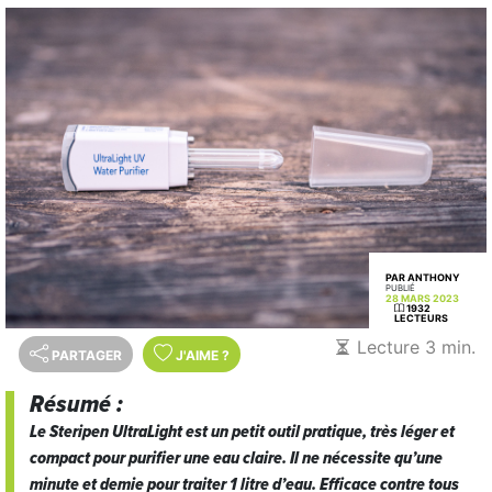
PAR ANTHONY
PUBLIÉ
28 MARS 2023
1932
LECTEURS
Lecture 3 min.
PARTAGER
J'AIME
?
Résumé :
Le
Steripen UltraLight
est un petit outil pratique, très léger et
compact pour purifier une eau claire. Il ne nécessite qu’une
minute et demie pour traiter 1 litre d’eau. Efficace contre tous