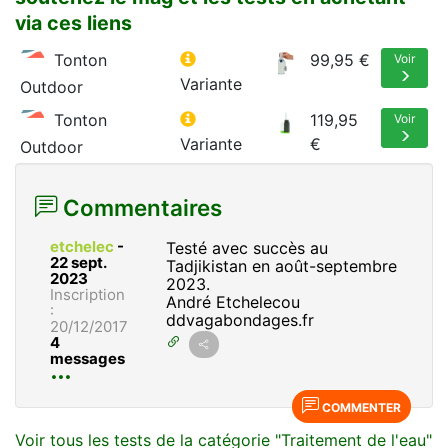
via ces liens
Tonton
99,95 €
Voir
Variante
Outdoor
Tonton
119,95
Voir
Variante
€
Outdoor
Commentaires
etchelec
-
Testé avec succès au
22 sept.
Tadjikistan en août-septembre
2023
2023.
Inscription
André Etchelecou
:
ddvagabondages.fr
20/12/2017
4
messages
COMMENTER
Voir tous les tests de la catégorie "Traitement de l'eau"