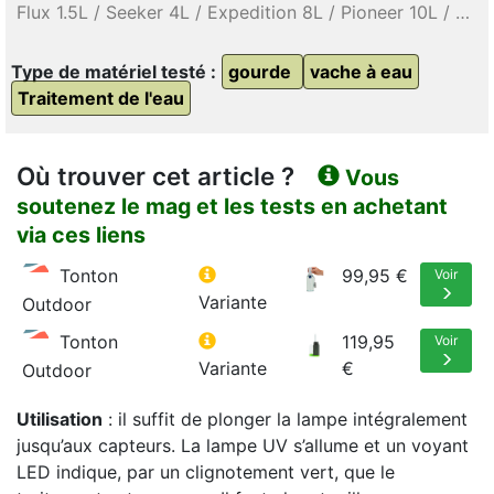
Flux 1.5L / Seeker 4L / Expedition 8L / Pioneer 10L / Steripen UltraLight / Micropur Forte MF 1T DCCNa / BeFree 0.6L / BeFree 1L / BeFree Gravity 6L / Peak paille personnelle / Peak 650mL / Peak 3L / Platy 2L / Système Quickdraw / Squeeze / Nomadic 1L / Liquitainer 2L
Type de matériel testé :
gourde
vache à eau
Traitement de l'eau
Où trouver cet article ?
Vous
soutenez le mag et les tests en achetant
via ces liens
Tonton
99,95 €
Voir
Variante
Outdoor
Tonton
119,95
Voir
Variante
€
Outdoor
Utilisation
: il suffit de plonger la lampe intégralement
jusqu’aux capteurs. La lampe UV s’allume et un voyant
LED indique, par un clignotement vert, que le