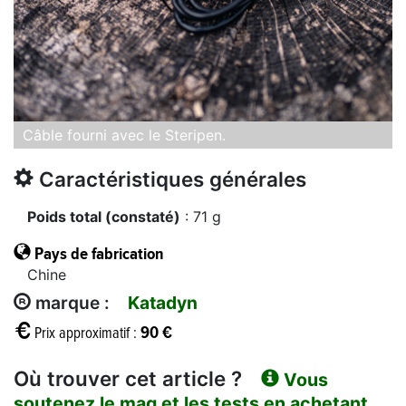
Câble fourni avec le Steripen.
Caractéristiques générales
Poids total (constaté)
: 71 g
Pays de fabrication
Chine
marque :
Katadyn
90 €
Prix approximatif :
Où trouver cet article ?
Vous
soutenez le mag et les tests en achetant