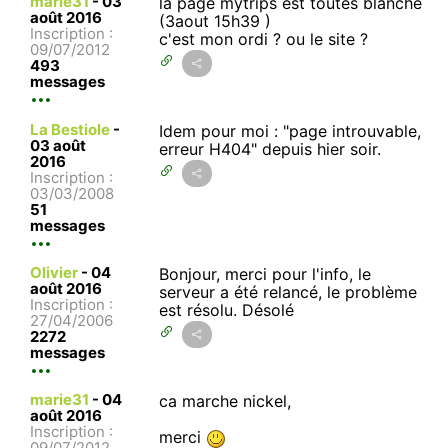
marie31
-
03
la page mytrips est toutes blanche
août 2016
(3aout 15h39 )
Inscription :
c'est mon ordi ? ou le site ?
09/07/2012
493
messages
La Bestiole
-
Idem pour moi : "page introuvable,
03 août
erreur H404" depuis hier soir.
2016
Inscription :
03/03/2008
51
messages
Olivier
-
04
Bonjour, merci pour l'info, le
août 2016
serveur a été relancé, le problème
Inscription :
est résolu. Désolé
27/04/2006
2272
messages
marie31
-
04
ca marche nickel,
août 2016
Inscription :
merci
09/07/2012