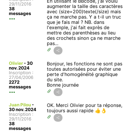
En utilisant le BBcode, j'ai voulu
29/11/2016
augmenter la taille des caractères
38
avec (size=200)texte(/size) mais
messages
ça ne marche pas. Y a t-il un truc
que je fais mal ? NB. dans
l'exemple, j'ai fait exprès de
mettre des parenthèses au lieu
des crochets sinon ça ne marche
pas...
Olivier
-
30
Bonjour, les fonctions ne sont pas
nov. 2024
toutes autorisées pour éviter une
Inscription :
perte d'homogénéité graphique
27/04/2006
du site.
2272
Bonne journée
messages
Juan Pilou
-
OK. Merci Olivier pour ta réponse,
30 nov. 2024
toujours aussi rapide 👍👌
Inscription :
29/11/2016
38
messages