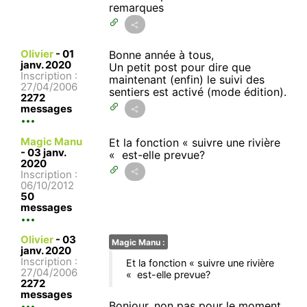
remarques
Olivier
-
01
Bonne année à tous,
janv. 2020
Un petit post pour dire que
Inscription :
maintenant (enfin) le suivi des
27/04/2006
sentiers est activé (mode édition).
2272
messages
Magic Manu
Et la fonction « suivre une rivière
-
03 janv.
« est-elle prevue?
2020
Inscription :
06/10/2012
50
messages
Olivier
-
03
Magic Manu :
janv. 2020
Inscription :
Et la fonction « suivre une rivière
27/04/2006
« est-elle prevue?
2272
messages
Bonjour, non pas pour le moment...