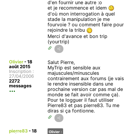
d'en fournir une autre :o
et je recommence et idem
d'où mon interrogation à quel
stade la manipulation je me
fourvoie ? ou comment faire pour
rejoindre la tribu
Merci d'avance et bon trip
(yourtrip)
Olivier
-
18
Salut Pierre,
août 2015
MyTrip est sensible aux
Inscription :
majuscules/minuscules
27/04/2006
contrairement aux forums (je vais
2272
le rendre insensible dans une
messages
prochaine version car pas mal de
monde se fait avoir comme ça).
Pour te logguer il faut utiliser
Pierre83 et pas pierre83. Tu me
diras si ça fontionne.
pierre83
-
18
Olivier :