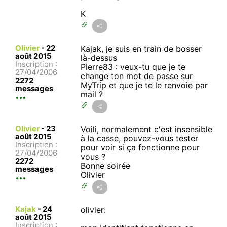
K
Olivier
-
22
Kajak, je suis en train de bosser
août 2015
là-dessus
Inscription :
Pierre83 : veux-tu que je te
27/04/2006
change ton mot de passe sur
2272
MyTrip et que je te le renvoie par
messages
mail ?
Olivier
-
23
Voili, normalement c'est insensible
août 2015
à la casse, pouvez-vous tester
Inscription :
pour voir si ça fonctionne pour
27/04/2006
vous ?
2272
Bonne soirée
messages
Olivier
Kajak
-
24
olivier:
août 2015
Inscription :