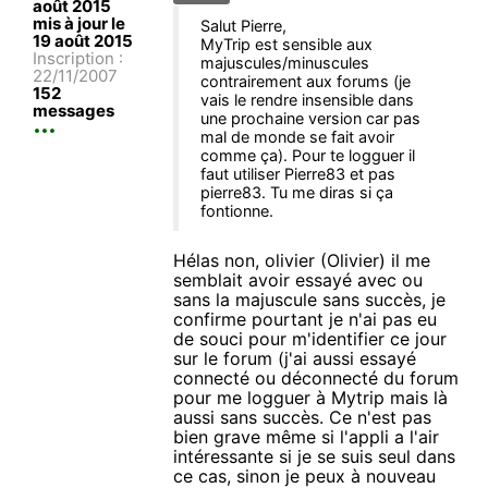
août 2015
mis à jour le
Salut Pierre,
19 août 2015
MyTrip est sensible aux
Inscription :
majuscules/minuscules
22/11/2007
contrairement aux forums (je
152
vais le rendre insensible dans
messages
une prochaine version car pas
mal de monde se fait avoir
comme ça). Pour te logguer il
faut utiliser Pierre83 et pas
pierre83. Tu me diras si ça
fontionne.
Hélas non, olivier (Olivier) il me
semblait avoir essayé avec ou
sans la majuscule sans succès, je
confirme pourtant je n'ai pas eu
de souci pour m'identifier ce jour
sur le forum (j'ai aussi essayé
connecté ou déconnecté du forum
pour me logguer à Mytrip mais là
aussi sans succès. Ce n'est pas
bien grave même si l'appli a l'air
intéressante si je se suis seul dans
ce cas, sinon je peux à nouveau