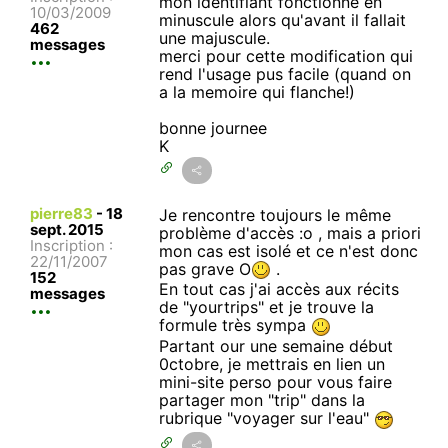
mon identifiant fonctionne en
10/03/2009
minuscule alors qu'avant il fallait
462
une majuscule.
messages
merci pour cette modification qui
rend l'usage pus facile (quand on
a la memoire qui flanche!)
bonne journee
K
pierre83
-
18
Je rencontre toujours le même
sept. 2015
problème d'accès :o , mais a priori
Inscription :
mon cas est isolé et ce n'est donc
22/11/2007
pas grave O
.
152
En tout cas j'ai accès aux récits
messages
de "yourtrips" et je trouve la
formule très sympa
Partant our une semaine début
0ctobre, je mettrais en lien un
mini-site perso pour vous faire
partager mon "trip" dans la
rubrique "voyager sur l'eau"