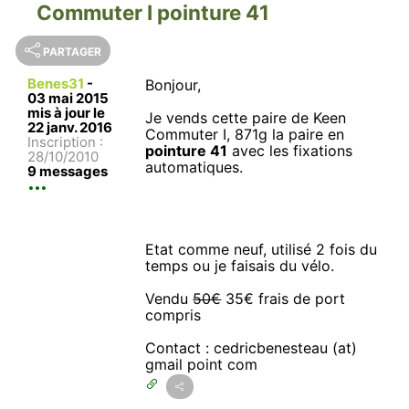
Commuter I pointure 41
PARTAGER
Benes31
-
Bonjour,
03 mai 2015
mis à jour le
Je vends cette paire de Keen
22 janv. 2016
Commuter I, 871g la paire en
Inscription :
pointure 41
avec les fixations
28/10/2010
automatiques.
9 messages
Etat comme neuf, utilisé 2 fois du
temps ou je faisais du vélo.
Vendu
50€
35€ frais de port
compris
Contact : cedricbenesteau (at)
gmail point com