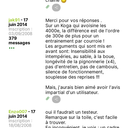
jak91
-
17
Merci pour vos réponses .
juin 2014
Sur un Koga qui avoisine les
Inscription :
4000e, la différence est de l'ordre
03/09/2008
de 300e de plus pour un
379
entrainement par courroie !
messages
Les arguments qui sont mis en
avant sont: Insensibilité aux
intempéries, au sable, à la boue,
longévité de la pignonnerie (x4),
pas d'entretien, pas de cambouis,
silence de fonctionnement,
souplesse des reprises !!!
Mais, j'aurais bien aimé avoir l'avis
impartial d'un utilisateur.
Enzo007
-
17
oui il faudrait un testeur.
juin 2014
Remarque sur la toile, c'est facile
Inscription :
à trouver.
18/08/2008
En inconvénient, je vois : un cadre