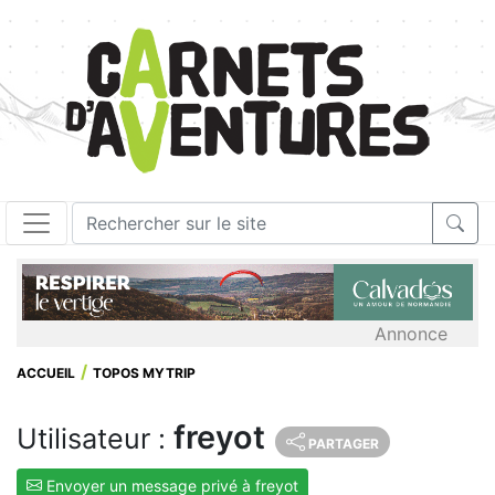
Annonce
ACCUEIL
TOPOS MYTRIP
freyot
Utilisateur :
PARTAGER
Envoyer un message privé à freyot