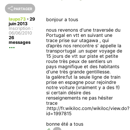
PARTAGER
laupo73
-
29
bonjour a tous
juin 2013
Inscription :
nous revenons d'une traversée du
06/06/2010
Portugal en vtt en suivant une
26
trace prise sur utagawa , qui
messages
d’après nos rencontre s' appelle la
transportugal .un super voyage de
15 jours de vtt sur piste et petite
route très peux de sentiers un
pays magnifique et des habitants
d'une très grande gentillesse.
la galère:fut la seule ligne de train
prise en espagne pour rejoindre
notre voiture (vraiment y a des !!)
si certain désire des
renseignements ne pas hésiter
trace
:http://fr.wikiloc.com/wikiloc/view.do?
id=1997815
bonne été a tous