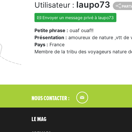
laupo73
Utilisateur :
PART
Envoyer un message privé à laupo73
Petite phrase :
ouaf ouaf!!
Présentation :
amoureux de nature ,vtt de
Pays :
France
Membre de la tribu des voyageurs nature d
NOUS CONTACTER :
LE MAG