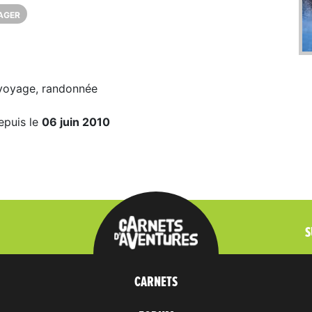
AGER
 voyage, randonnée
epuis le
06 juin 2010
S
CARNETS