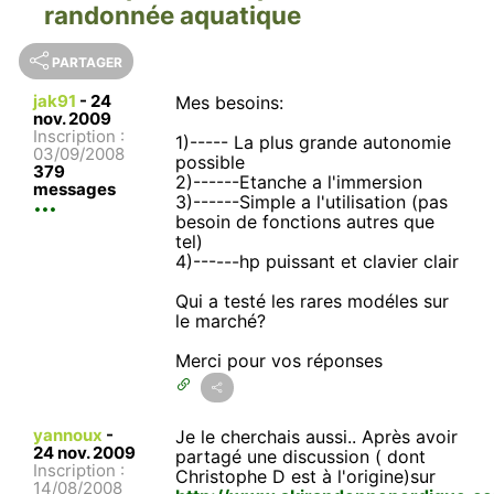
randonnée aquatique
PARTAGER
jak91
-
24
Mes besoins:
nov. 2009
Inscription :
1)----- La plus grande autonomie
03/09/2008
possible
379
2)------Etanche a l'immersion
messages
3)------Simple a l'utilisation (pas
besoin de fonctions autres que
tel)
4)------hp puissant et clavier clair
Qui a testé les rares modéles sur
le marché?
Merci pour vos réponses
yannoux
-
Je le cherchais aussi.. Après avoir
24 nov. 2009
partagé une discussion ( dont
Inscription :
Christophe D est à l'origine)sur
14/08/2008