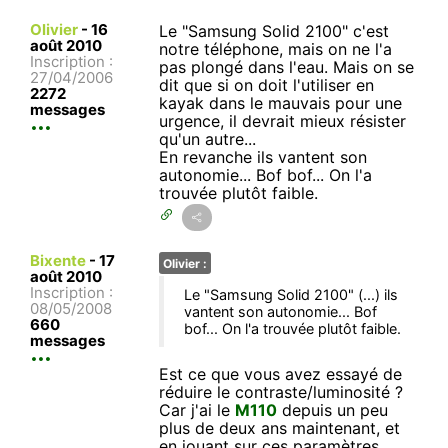
Olivier
-
16
Le "Samsung Solid 2100" c'est
août 2010
notre téléphone, mais on ne l'a
Inscription :
pas plongé dans l'eau. Mais on se
27/04/2006
dit que si on doit l'utiliser en
2272
kayak dans le mauvais pour une
messages
urgence, il devrait mieux résister
qu'un autre...
En revanche ils vantent son
autonomie... Bof bof... On l'a
trouvée plutôt faible.
Bixente
-
17
Olivier :
août 2010
Inscription :
Le "Samsung Solid 2100" (...) ils
08/05/2008
vantent son autonomie... Bof
660
bof... On l'a trouvée plutôt faible.
messages
Est ce que vous avez essayé de
réduire le contraste/luminosité ?
Car j'ai le
M110
depuis un peu
plus de deux ans maintenant, et
en jouant sur ces paramètres,