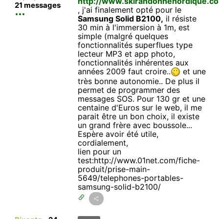
http://www.skirandonnenordique.c
21 messages
, j'ai finalement opté pour le
Samsung Solid B2100,
il résiste
30 min à l'immersion à 1m, est
simple (malgré quelques
fonctionnalités superflues type
lecteur MP3 et app photo,
fonctionnalités inhérentes aux
années 2009 faut croire..
et une
très bonne autonomie.. De plus il
permet de programmer des
messages SOS. Pour 130 gr et une
centaine d'Euros sur le web, il me
parait être un bon choix, il existe
un grand frère avec boussole...
Espère avoir été utile,
cordialement,
lien pour un
test:http://www.01net.com/fiche-
produit/prise-main-
5649/telephones-portables-
samsung-solid-b2100/