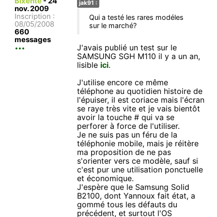
Bixente
-
24
jak91 :
nov. 2009
Inscription :
Qui a testé les rares modéles
08/05/2008
sur le marché?
660
messages
J'avais publié un test sur le
SAMSUNG SGH M110 il y a un an,
lisible
ici
.
J'utilise encore ce même
téléphone au quotidien histoire de
l'épuiser, il est coriace mais l'écran
se raye très vite et je vais bientôt
avoir la touche # qui va se
perforer à force de l'utiliser.
Je ne suis pas un féru de la
téléphonie mobile, mais je réitère
ma proposition de ne pas
s'orienter vers ce modèle, sauf si
c'est pur une utilisation ponctuelle
et économique.
J'espère que le Samsung Solid
B2100, dont Yannoux fait état, a
gommé tous les défauts du
précédent, et surtout l'OS