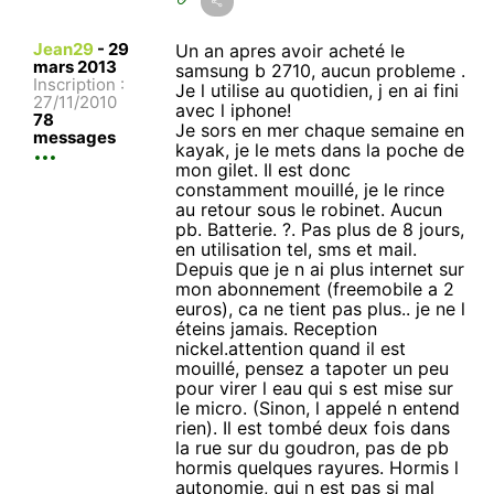
Jean29
-
29
Un an apres avoir acheté le
mars 2013
samsung b 2710, aucun probleme .
Inscription :
Je l utilise au quotidien, j en ai fini
27/11/2010
avec l iphone!
78
Je sors en mer chaque semaine en
messages
kayak, je le mets dans la poche de
mon gilet. Il est donc
constamment mouillé, je le rince
au retour sous le robinet. Aucun
pb. Batterie. ?. Pas plus de 8 jours,
en utilisation tel, sms et mail.
Depuis que je n ai plus internet sur
mon abonnement (freemobile a 2
euros), ca ne tient pas plus.. je ne l
éteins jamais. Reception
nickel.attention quand il est
mouillé, pensez a tapoter un peu
pour virer l eau qui s est mise sur
le micro. (Sinon, l appelé n entend
rien). Il est tombé deux fois dans
la rue sur du goudron, pas de pb
hormis quelques rayures. Hormis l
autonomie, qui n est pas si mal