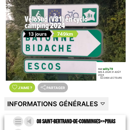
VéloSud (V81) en cyclo-
camping 2024
13 jours
749km
willy79
PAR
MIS À JOUR 31 AOÛT
2024
2464 LECTEURS
J'AIME
?
PARTAGER
INFORMATIONS GÉNÉRALES
08 Saint-Bertrand-de-Comminges=>Pinas