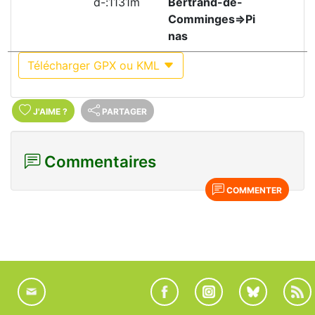
d-:1131m
Bertrand-de-
Comminges=>Pi
nas
Télécharger GPX ou KML
J'AIME
?
PARTAGER
Commentaires
COMMENTER