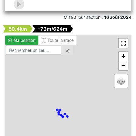
Mise à jour section :
16 août 2024
50.4km
-73m/624m
Ma position
Toute la trace
+
−