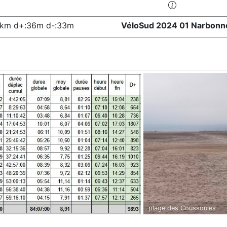
7km d+:36m d-:33m
VéloSud 2024 01 Narbonn
plage des Coussoules