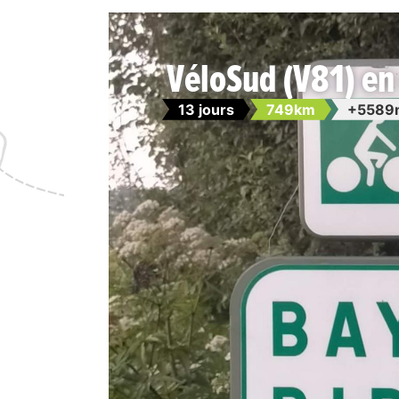
VéloSud (V81) e
13 jours
749km
+5589