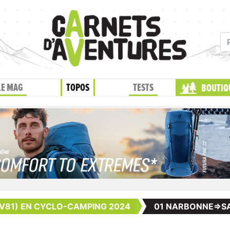
LE MAG
TOPOS
TESTS
BOUTIQ
V81) EN CYCLO-CAMPING 2024
01 NARBONNE=>S