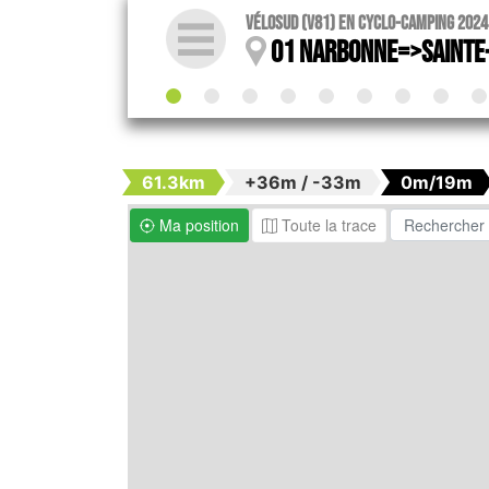
VéloSud (V81) en cyclo-camping 2024
01 Narbonne=>Sainte
61.3km
+36m / -33m
0m/19m
Ma position
Toute la trace