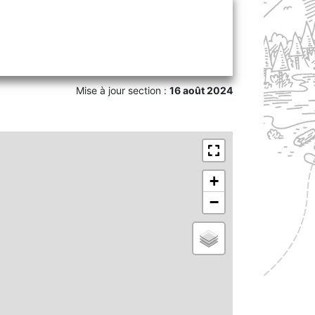
Mise à jour section :
16 août 2024
+
−