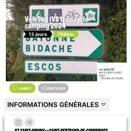
VéloSud (V81) en cyclo-
camping 2024
13 jours
749km
willy79
PAR
MIS À JOUR 31 AOÛT
2024
2465 LECTEURS
J'AIME
?
PARTAGER
INFORMATIONS GÉNÉRALES