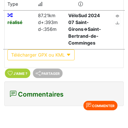
Type
87.21km
VéloSud 2024
réalisé
d+:393m
07 Saint-
d-:356m
Girons=>Saint-
Bertrand-de-
Comminges
Télécharger GPX ou KML
J'AIME
?
PARTAGER
Commentaires
COMMENTER