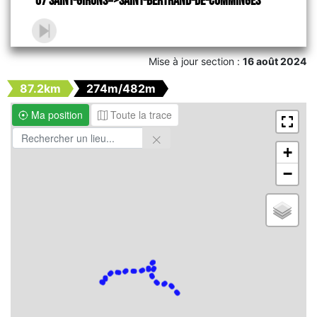
07 Saint-Girons=>Saint-Bertrand-de-Comminges
Mise à jour section :
16 août 2024
87.2km
274m/482m
Ma position
Toute la trace
+
−