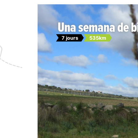
Una semana de bi
7 jours
535km