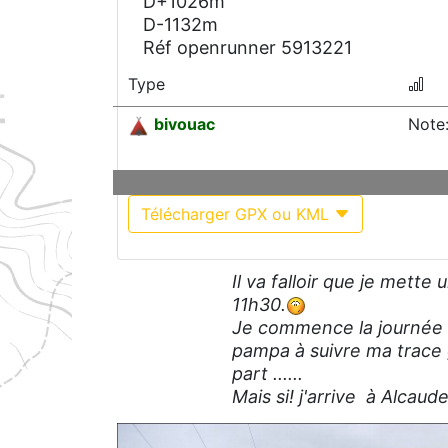
D+1026m
D-1132m
Réf openrunner 5913221
Type
bivouac
Note:
Télécharger GPX ou KML
Il va falloir que je mette
11h30.
Je commence la journée p
pampa à suivre ma trace g
part ......
Mais si! j'arrive à Alcaude