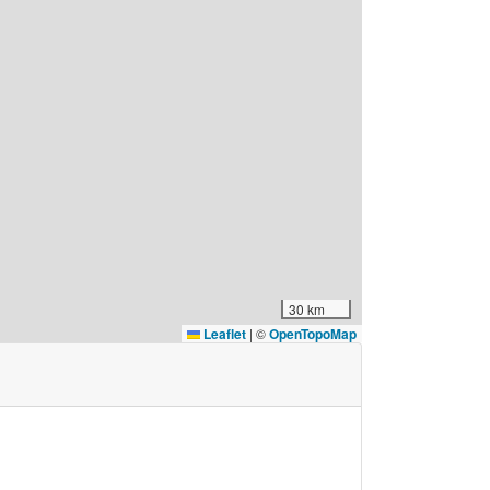
30 km
Leaflet
|
©
OpenTopoMap