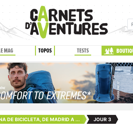
LE MAG
TOPOS
TESTS
BOUTIQ
 DE BICICLETA, DE MADRID A ...
JOUR 3