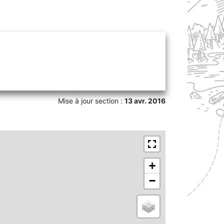
Mise à jour section :
13 avr. 2016
+
−