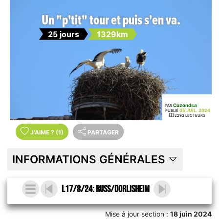
Un "p'tit" tour et puis s'en va.
25 jours
1329km
Cozondsa
PAR
05 JUIL. 2024
PUBLIÉ
2293 LECTEURS
J'AIME
?
(1)
PARTAGER
INFORMATIONS GÉNÉRALES
L17/8/24: Russ/Dorlisheim
Mise à jour section :
18 juin 2024