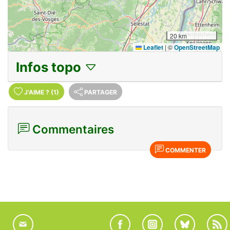
20 km
Leaflet
|
©
OpenStreetMap
Infos topo
J'AIME
?
(1)
PARTAGER
Commentaires
COMMENTER