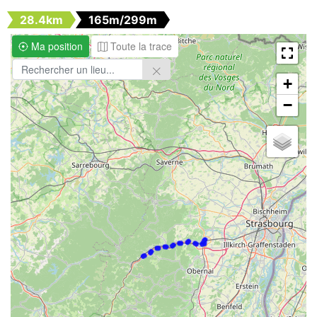
28.4km
165m/299m
Ma position
Toute la trace
+
−