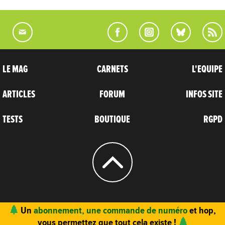
LE MAG
CARNETS
L'EQUIPE
ARTICLES
FORUM
INFOS SITE
TESTS
BOUTIQUE
RGPD
© 2004 - 2026
CARNETS D’AVENTURES
Un
abonnement, une commande de numéro
et hop,
vous permettez que tout cela existe !