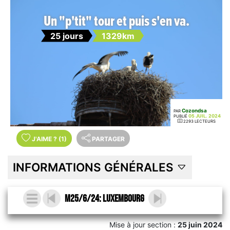
Un "p'tit" tour et puis s'en va.
25 jours
1329km
Cozondsa
PAR
05 JUIL. 2024
PUBLIÉ
2293 LECTEURS
J'AIME
?
(1)
PARTAGER
INFORMATIONS GÉNÉRALES
M25/6/24: Luxembourg
Mise à jour section :
25 juin 2024