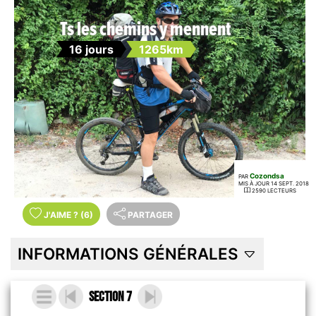
Ts les chemins y mennent
16 jours
1265km
Cozondsa
PAR
MIS À JOUR 14 SEPT. 2018
2590 LECTEURS
J'AIME
?
(6)
PARTAGER
INFORMATIONS GÉNÉRALES
Section 7