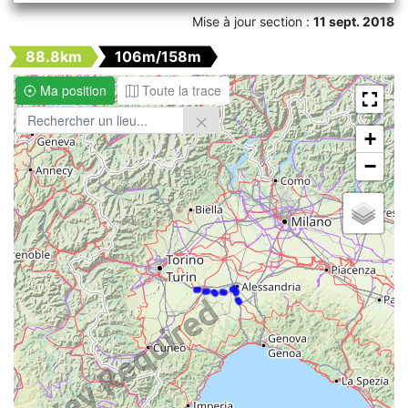
Mise à jour section :
11 sept. 2018
88.8km
106m/158m
Ma position
Toute la trace
+
−