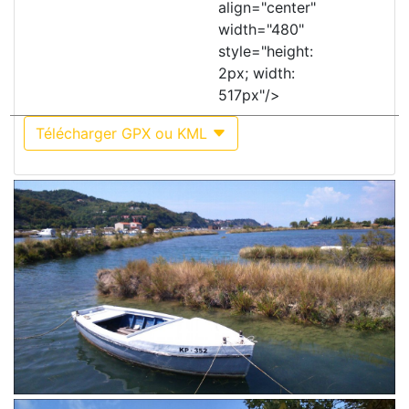
align="center"
width="480"
style="height:
2px; width:
517px"/>
Télécharger GPX ou KML