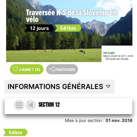
Traversée N-S de la Slovénie en
vélo
12 jours
541km
Loïc
PAR
MIS À JOUR 14 OCT. 2018
3258 LECTEURS
J'AIME
?
(5)
PARTAGER
INFORMATIONS GÉNÉRALES
Section 12
Mise à jour section :
01 nov. 2016
54km