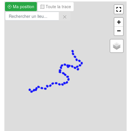
Ma position
Toute la trace
+
−