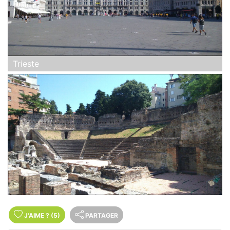
Trieste
J'AIME
?
(5)
PARTAGER