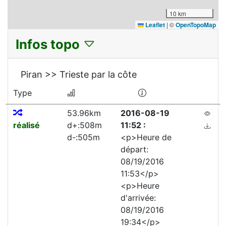
10 km
Leaflet
|
©
OpenTopoMap
Infos topo
Piran >> Trieste par la côte
Type
53.96km
2016-08-19
réalisé
d+:508m
11:52 :
d-:505m
<p>Heure de
départ:
08/19/2016
11:53</p>
<p>Heure
d'arrivée:
08/19/2016
19:34</p>