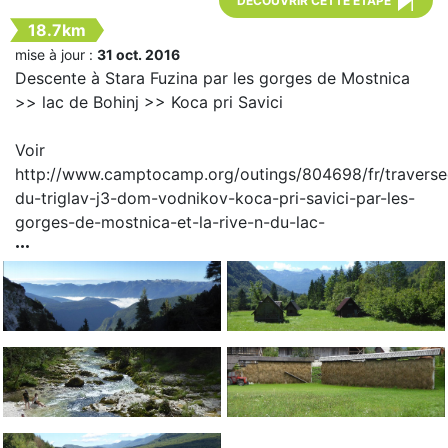
DÉCOUVRIR CETTE ÉTAPE
18.7km
mise à jour :
31 oct. 2016
Descente à Stara Fuzina par les gorges de Mostnica
>> lac de Bohinj >> Koca pri Savici
Voir
http://www.camptocamp.org/outings/804698/fr/traverse
du-triglav-j3-dom-vodnikov-koca-pri-savici-par-les-
gorges-de-mostnica-et-la-rive-n-du-lac-