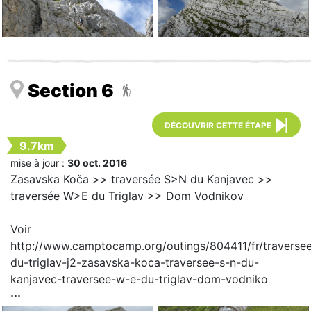
Section 6

DÉCOUVRIR CETTE ÉTAPE
9.7km
mise à jour :
30 oct. 2016
Zasavska Koča >> traversée S>N du Kanjavec >>
traversée W>E du Triglav >> Dom Vodnikov
Voir
http://www.camptocamp.org/outings/804411/fr/traverse
du-triglav-j2-zasavska-koca-traversee-s-n-du-
kanjavec-traversee-w-e-du-triglav-dom-vodniko