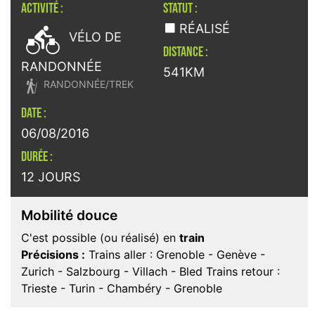
ACTIVITÉ :
STATUT :

RÉALISÉ
VÉLO DE
DISTANCE :
RANDONNÉE
541KM

RANDONNÉE/TREK
DATE :
06/08/2016
DURÉE :
12 JOURS
Mobilité douce
C'est possible (ou réalisé) en
train
Précisions :
Trains aller : Grenoble - Genève -
Zurich - Salzbourg - Villach - Bled Trains retour :
Trieste - Turin - Chambéry - Grenoble