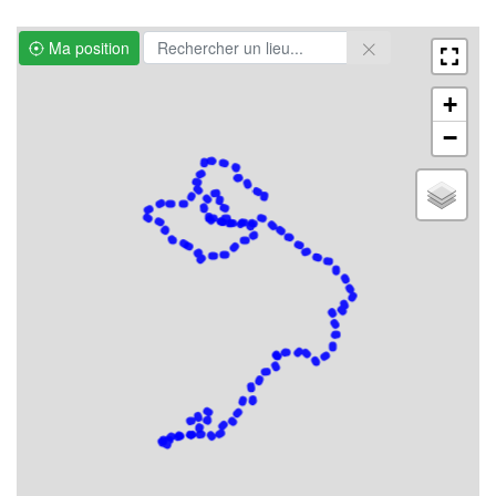
Ma position
+
−