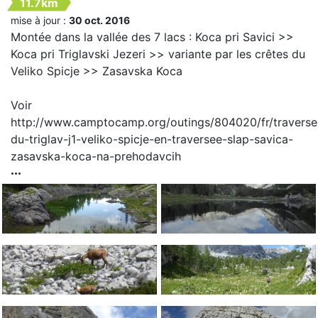
11.7km
mise à jour :
30 oct. 2016
Montée dans la vallée des 7 lacs : Koca pri Savici >>
Koca pri Triglavski Jezeri >> variante par les crêtes du
Veliko Spicje >> Zasavska Koca
Voir
http://www.camptocamp.org/outings/804020/fr/traverse
du-triglav-j1-veliko-spicje-en-traversee-slap-savica-
zasavska-koca-na-prehodavcih