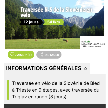
Traversée N-S de la Slovénie en
vélo
12 jours
541km
Loïc
PAR
MIS À JOUR 14 OCT. 2018
3259 LECTEURS
J'AIME
?
(5)
PARTAGER
INFORMATIONS GÉNÉRALES
Traversée en vélo de la Slovénie de Bled
à Trieste en 9 étapes, avec traversée du
Triglav en rando (3 jours)