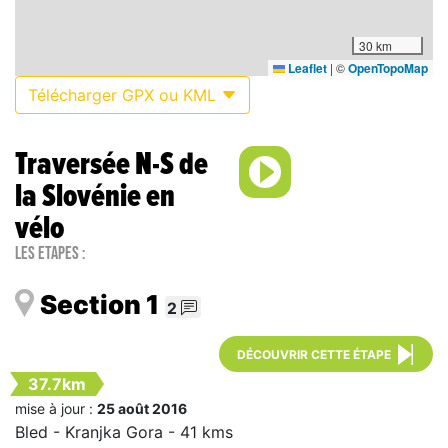
30 km
Leaflet
|
©
OpenTopoMap
Télécharger GPX ou KML
Traversée N-S de
la Slovénie en
vélo
Les étapes :
Section 1
2
DÉCOUVRIR CETTE ÉTAPE
37.7km
mise à jour :
25 août 2016
Bled - Kranjka Gora - 41 kms