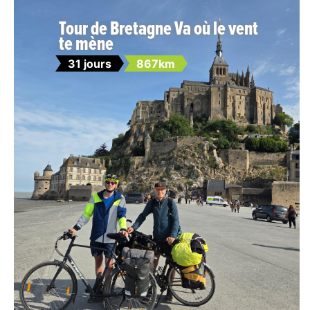
Tour de Bretagne Va où le vent
te mène
31 jours
867km