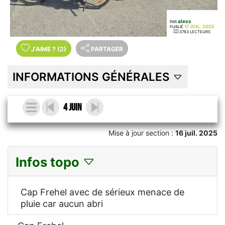
aless
PAR
17 JUIL. 2025
PUBLIÉ
3763 LECTEURS
J'AIME
?
(2)
PARTAGER
INFORMATIONS GÉNÉRALES
4 juin
Mise à jour section :
16 juil. 2025
Infos topo
Cap Frehel avec de sérieux menace de
pluie car aucun abri