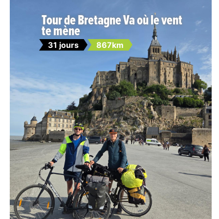
Tour de Bretagne Va où le vent
te mène
31 jours
867km