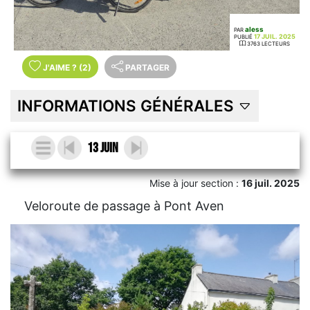
aless
PAR
17 JUIL. 2025
PUBLIÉ
3763 LECTEURS
J'AIME
?
(2)
PARTAGER
INFORMATIONS GÉNÉRALES
13 juin
Mise à jour section :
16 juil. 2025
Veloroute de passage à Pont Aven