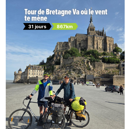
Tour de Bretagne Va où le vent
te mène
31 jours
867km