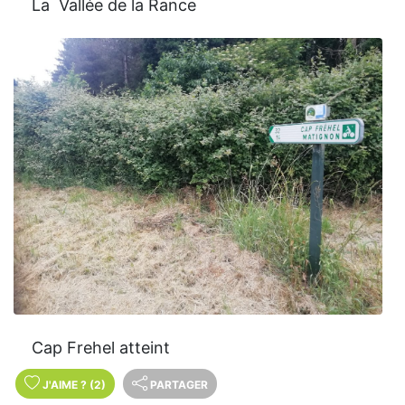
La Vallée de la Rance
Cap Frehel atteint
J'AIME
?
(2)
PARTAGER