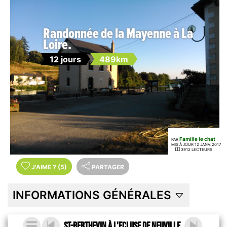
Randonnée de la Mayenne à La
Loire.
12 jours
489km
Famille le chat
PAR
MIS À JOUR 12 JANV. 2017
3912 LECTEURS
J'AIME
?
(5)
PARTAGER
INFORMATIONS GÉNÉRALES
St-Berthevin à l'Ecluse de Neuville