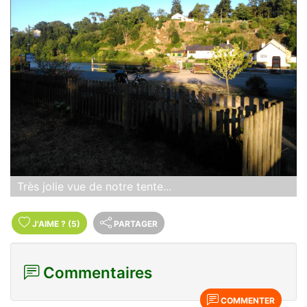
Très jolie vue de notre tente...
J'AIME
?
(5)
PARTAGER
Commentaires
COMMENTER