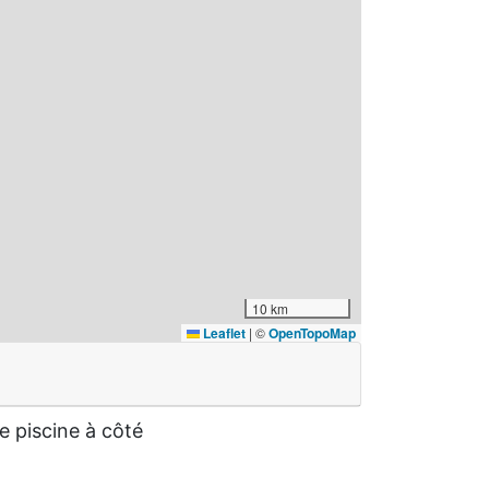
10 km
Leaflet
|
©
OpenTopoMap
e piscine à côté