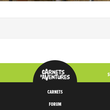
lème avec la colle ou la rustine?
S
CARNETS
FORUM