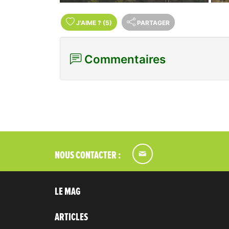
Prob
René ("le château du Papy à Maman" comme
dirait Mewena).
J'AIME
?
(5)
PARTAGER
Commentaires
NOUS CONTACTER :
LE MAG
ARTICLES