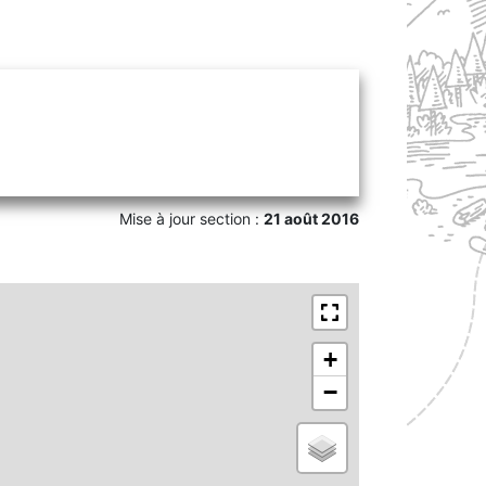
Mise à jour section :
21 août 2016
+
−