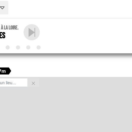
 La Loire.
es
7m