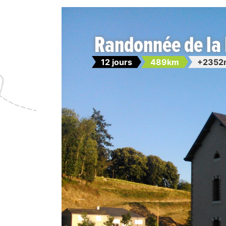
Randonnée de la 
12 jours
489km
+2352