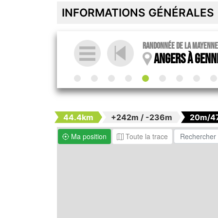
INFORMATIONS GÉNÉRALES
Randonnée de la Mayenne à
Angers à Genn
44.4km
+242m / -236m
20m/4
Ma position
Toute la trace