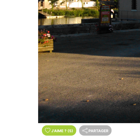
J'AIME
?
(5)
PARTAGER