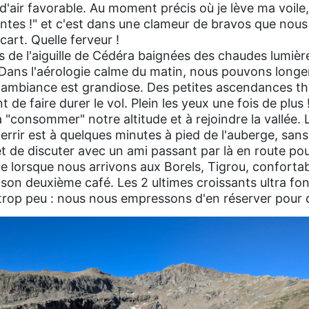
 d'air favorable. Au moment précis où je lève ma voile,
ntes !" et c'est dans une clameur de bravos que nous
art. Quelle ferveur !
es de l'aiguille de Cédéra baignées des chaudes lumiè
. Dans l'aérologie calme du matin, nous pouvons longe
, l'ambiance est grandiose. Des petites ascendances t
de faire durer le vol. Plein les yeux une fois de plus 
"consommer" notre altitude et à rejoindre la vallée.
errir est à quelques minutes à pied de l'auberge, san
 et de discuter avec un ami passant par là en route po
que lorsque nous arrivons aux Borels, Tigrou, conforta
à son deuxième café. Les 2 ultimes croissants ultra fo
 trop peu : nous nous empressons d'en réserver pour 