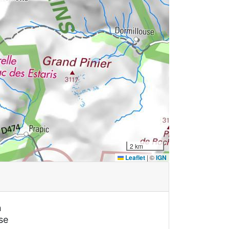
2 km
Leaflet
|
©
IGN
n
se