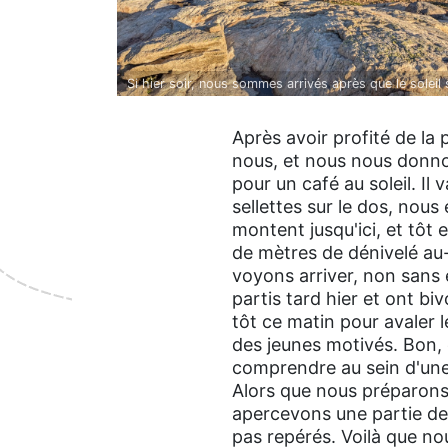
Si hier soir, nous sommes arrivés après que le soleil
derrière les montagnes, après la nuit, ce sont ses r
sortent de notre sommeil dans l'ambiance magique d'
Après avoir profité de la 
en montagne.
nous, et nous nous donnon
pour un café au soleil. Il
sellettes sur le dos, nou
montent jusqu'ici, et tô
de mètres de dénivelé au-
voyons arriver, non sans 
partis tard hier et ont bi
tôt ce matin pour avaler le
des jeunes motivés. Bon, é
comprendre au sein d'une
Alors que nous préparons
apercevons une partie des
pas repérés. Voilà que n