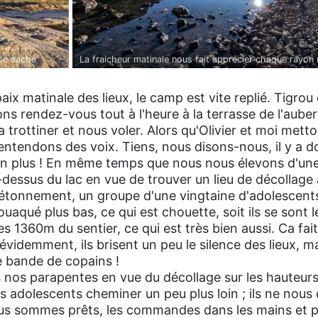
 se cache
La fraicheur matinale nous fait apprécier chaque rayon
ayons nous
parvenant.
un matin d'été
paix matinale des lieux, le camp est vite replié. Tigrou
s rendez-vous tout à l'heure à la terrasse de l'aube
 va trottiner et nous voler. Alors qu'Olivier et moi met
s entendons des voix. Tiens, nous disons-nous, il y a 
t en plus ! En même temps que nous nous élevons d'u
dessus du lac en vue de trouver un lieu de décollage
étonnement, un groupe d'une vingtaine d'adolescents !
vouaqué plus bas, ce qui est chouette, soit ils se sont
s 1360m du sentier, ce qui est très bien aussi. Ca fait 
videmment, ils brisent un peu le silence des lieux, ma
 bande de copains !
 nos parapentes en vue du décollage sur les hauteurs
 adolescents cheminer un peu plus loin ; ils ne nous 
ous sommes prêts, les commandes dans les mains et pa