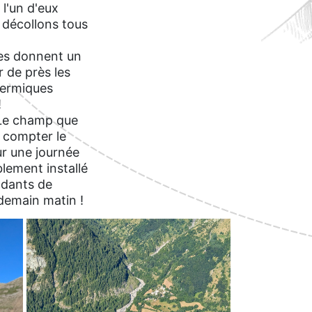
 l'un d'eux
 décollons tous
res donnent un
r de près les
hermiques
!
 Le champ que
s compter le
ur une journée
blement installé
ndants de
demain matin !