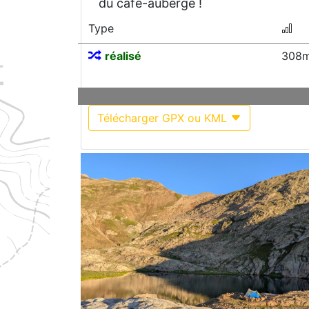
du café-auberge !
Type
réalisé
308m
Télécharger GPX ou KML