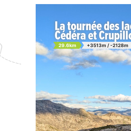
La tournée des lac
Cédéra et Crupil
29.6km
+3513m / -2128m