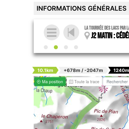
INFORMATIONS GÉNÉRALES
La tournée des lacs par l
J2 matin : Cédé
10.1km
+678m / -2047m
1240m
Ma position
Toute la trace