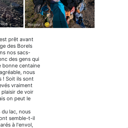
 nous
Bonjour !
 est prêt avant
rge des Borels
tons nos sacs-
donc des gens qui
ne bonne centaine
 agréable, nous
 Soit ils sont
 levés vraiment
plaisir de voir
is on peut le
 du lac, nous
ont semble-t-il
rés à l'envol,