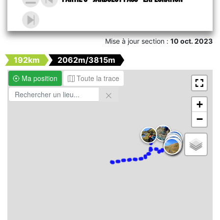
Mise à jour section :
10 oct. 2023
192km
2062m/3815m
Ma position
Toute la trace
+
−