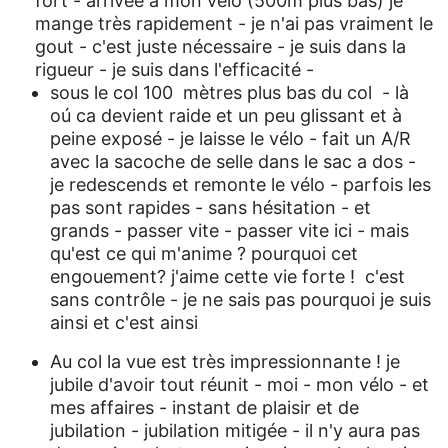
fort - arrivée a mon vélo (500m plus bas) je
mange très rapidement - je n'ai pas vraiment le
gout - c'est juste nécessaire - je suis dans la
rigueur - je suis dans l'efficacité -
sous le col 100 mètres plus bas du col - là
oú ca devient raide et un peu glissant et à
peine exposé - je laisse le vélo - fait un A/R
avec la sacoche de selle dans le sac a dos -
je redescends et remonte le vélo - parfois les
pas sont rapides - sans hésitation - et
grands - passer vite - passer vite ici - mais
qu'est ce qui m'anime ? pourquoi cet
engouement? j'aime cette vie forte ! c'est
sans contrôle - je ne sais pas pourquoi je suis
ainsi et c'est ainsi
Au col la vue est très impressionnante ! je
jubile d'avoir tout réunit - moi - mon vélo - et
mes affaires - instant de plaisir et de
jubilation - jubilation mitigée - il n'y aura pas