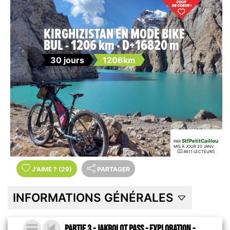
KIRGHIZISTAN EN MODE BIKE
BUL - 1206 km · D+16820 m
30 jours
1206km
StfPetitCaillou
PAR
MIS À JOUR 20 JANV.
4611 LECTEURS
J'AIME
?
(29)
PARTAGER
INFORMATIONS GÉNÉRALES
PARTIE 3 - JAKBOLOT PASS - Exploration -