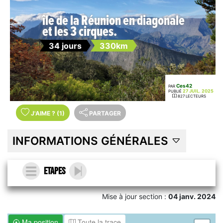
île de la Réunion en diagonale
et les 3 cirques.
34 jours
330km
Ces42
PAR
27 JUIL. 2025
PUBLIÉ
827 LECTEURS
J'AIME
?
(1)
PARTAGER
INFORMATIONS GÉNÉRALES
ETAPES
Mise à jour section :
04 janv. 2024
Ma position
Toute la trace