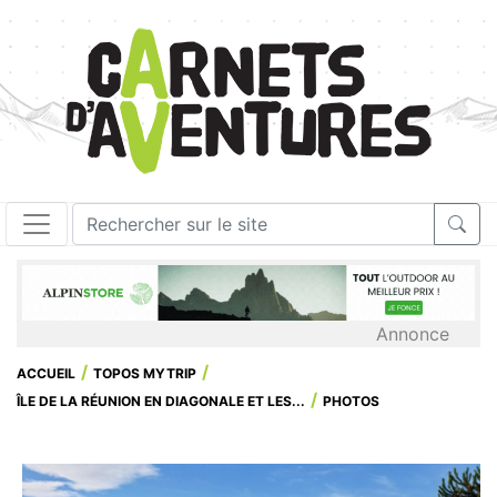
Annonce
ACCUEIL
TOPOS MYTRIP
ÎLE DE LA RÉUNION EN DIAGONALE ET LES...
PHOTOS