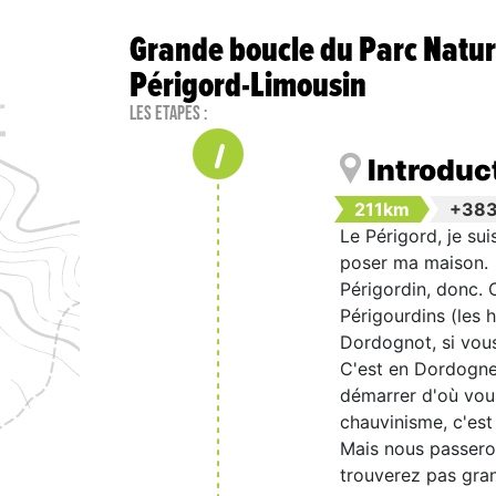
Grande boucle du Parc Natur
Périgord-Limousin
Les étapes :
1
Introduc
211km
+38
Le Périgord, je sui
poser ma maison.
Périgordin, donc. 
Périgourdins (les 
Dordognot, si vous
C'est en Dordogne, 
démarrer d'où vou
chauvinisme, c'est
Mais nous passeron
trouverez pas gran