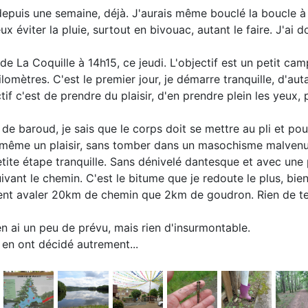
 depuis une semaine, déjà. J'aurais même bouclé la boucle à
ux éviter la pluie, surtout en bivouac, autant le faire. J'a
 de La Coquille à 14h15, ce jeudi. L'objectif est un petit c
lomètres. C'est le premier jour, je démarre tranquille, d'aut
tif c'est de prendre du plaisir, d'en prendre plein les yeux, pl
de baroud, je sais que le corps doit se mettre au pli et pour
 même un plaisir, sans tomber dans un masochisme malvenu,
tite étape tranquille. Sans dénivelé dantesque et avec une 
uivant le chemin. C'est le bitume que je redoute le plus, bien
ent avaler 20km de chemin que 2km de goudron. Rien de tel
'en ai un peu de prévu, mais rien d'insurmontable.
en ont décidé autrement...