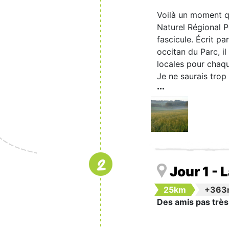
Voilà un moment qu
Naturel Régional P
fascicule. Écrit p
occitan du Parc, il
locales pour chaq
Je ne saurais trop 
2
Jour 1 - 
25km
+363
Des amis pas très