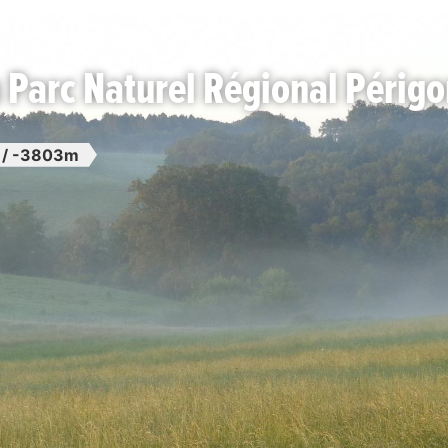
 Parc Naturel Régional Périgo
/ -3803m