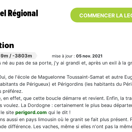
el Régional
COMMENCER LA LE
tion
39m
/
-3803m
mise à jour :
05 nov. 2021
s né au pas de sa porte, j'y ai grandi et, après un exil à la 
Oui, de l'école de Maguelonne Toussaint-Samat et autre Eug
habitants de Périgueux) et Périgordins (les habitants du Pér
 préférez.
en effet, que cette boucle démarre et revient. Enfin, la tra
s voulez. La Dordogne : certainement le plus beau départ
 le site
perigord.com
qui le dit !
s aussi en pays limousin où le granit se fait plus présent. P
de différence. Les vaches, même si elles n'ont pas la même 