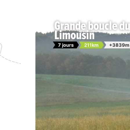
Grande boucle du
Limousin
7 jours
211km
+3839m 