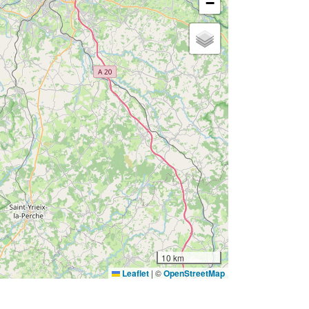
−
10 km
Leaflet
|
©
OpenStreetMap