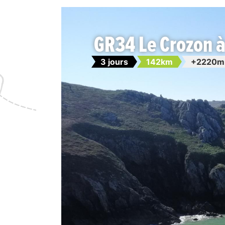
GR34 Le Crozon à
3 jours
142km
+2220m 