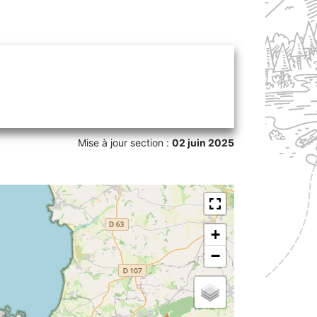
Mise à jour section :
02 juin 2025
+
−