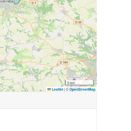
5 km
Leaflet
|
©
OpenStreetMap