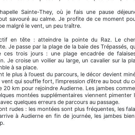
 chapelle Sainte-They, où je fais une pause déjeun
out savouré au calme. Je profite de ce moment pou
ape malgré le vent, un peu traître.
tif en tête : atteindre la pointe du Raz. Le ch
te. Je passe par la plage de la baie des Trépassés, qu
 ces trois jours : une plage encadrée de falais
in. Je croise un voilier au large, un cavalier sur la p
ble à sa place.
nt le plus à l’ouest du parcours, le décor devient min
 vent qui souffle fort, l’impression d’être au bout du 
de 20 km pour rejoindre Audierne. Les jambes commen
quelques montées supplémentaires viennent pimenter l
, avec quelques erreurs de parcours au passage.
ont rudes : les montées sont plus fréquentes, les fala
’arrive à Audierne en fin de journée, les jambes bi
p.