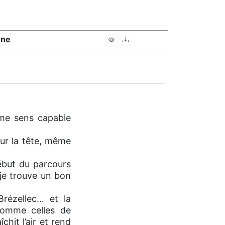
rne
e me sens capable
sur la tête, même
début du parcours
 je trouve un bon
Brézellec… et la
 comme celles de
chit l’air et rend