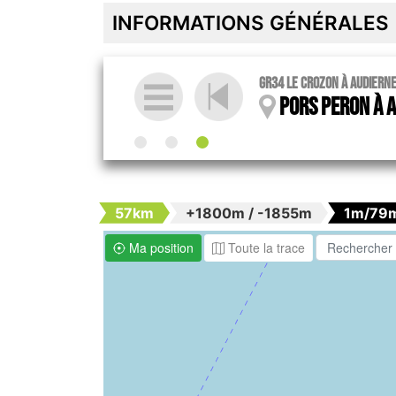
INFORMATIONS GÉNÉRALES
GR34 Le Crozon à Audiern
Pors Peron à 
57km
+1800m / -1855m
1m/79
Ma position
Toute la trace