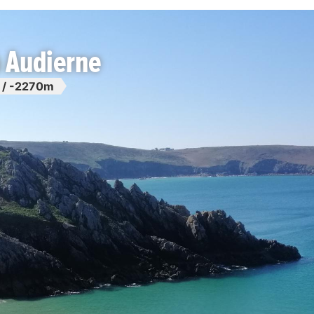
 Audierne
/ -2270m