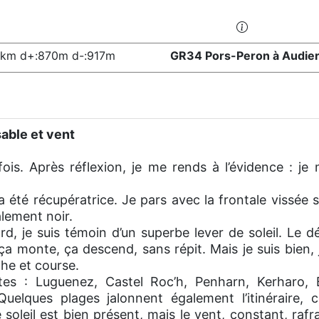
2km d+:870m d-:917m
GR34 Pors-Peron à Audie
sable et vent
fois. Après réflexion, je me rends à l’évidence : j
 a été récupératrice. Je pars avec la frontale vissée 
alement noir.
rd, je suis témoin d’un superbe lever de soleil. Le 
: ça monte, ça descend, sans répit. Mais je suis bien,
he et course.
tes : Luguenez, Castel Roc’h, Penharn, Kerharo, 
elques plages jalonnent également l’itinéraire,
oleil est bien présent, mais le vent, constant, rafraî