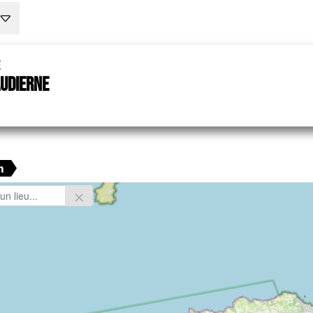
e
Audierne
m