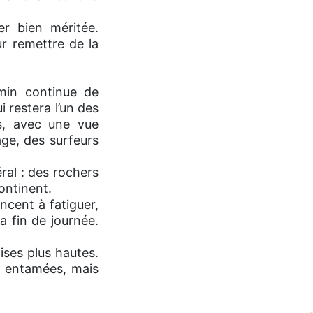
er bien méritée.
r remettre de la
emin continue de
i restera l’un des
es, avec une vue
lage, des surfeurs
éral : des rochers
continent.
cent à fatiguer,
a fin de journée.
ises plus hautes.
en entamées, mais