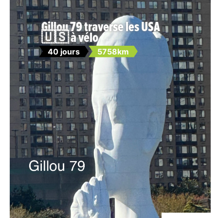
Gillou 79 traverse les USA
🇺🇸 à vélo
40 jours
5758km