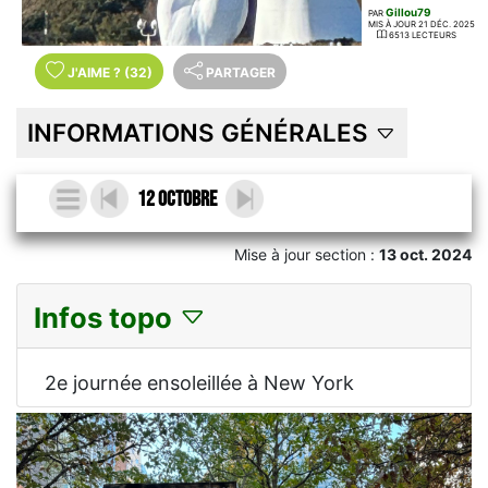
Gillou79
PAR
MIS À JOUR 21 DÉC. 2025
6513 LECTEURS
J'AIME
?
(32)
PARTAGER
INFORMATIONS GÉNÉRALES
12 Octobre
Mise à jour section :
13 oct. 2024
Infos topo
2e journée ensoleillée à New York