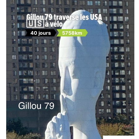
Gillou 79 traverse les USA
🇺🇸 à vélo
40 jours
5758km