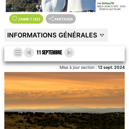
Gillou79
PAR
MIS À JOUR 21 DÉC. 2025
6513 LECTEURS
J'AIME
?
(32)
PARTAGER
INFORMATIONS GÉNÉRALES
11 Septembre
Mise à jour section :
12 sept. 2024