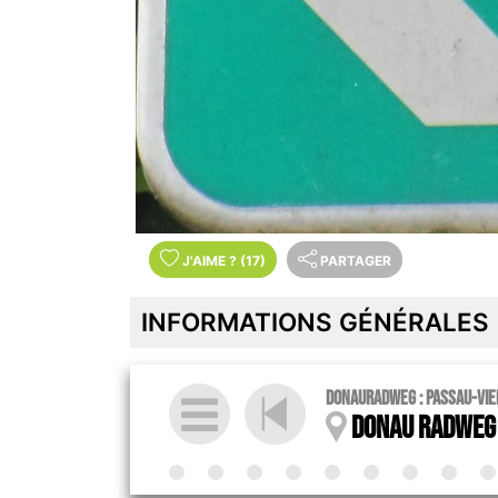
J'AIME
?
(17)
PARTAGER
INFORMATIONS GÉNÉRALES
Donauradweg : Passau-Vie
Donau radweg 