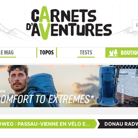
LE MAG
TOPOS
TESTS
BOUTIQ
EG : PASSAU-VIENNE EN VÉLO E...
DONAU RADW