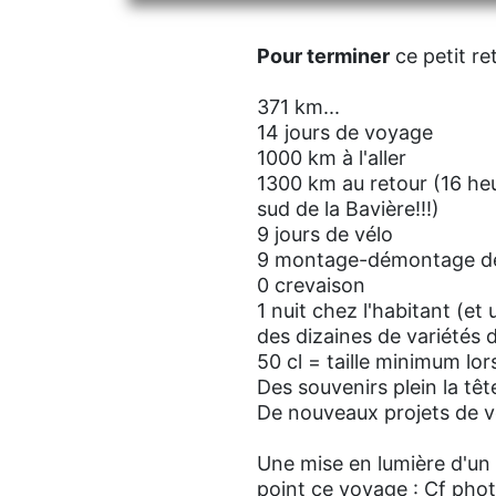
Pour terminer
ce petit re
371 km...
14 jours de voyage
1000 km à l'aller
1300 km au retour (16 heu
sud de la Bavière!!!)
9 jours de vélo
9 montage-démontage de
0 crevaison
1 nuit chez l'habitant (et
des dizaines de variétés 
50 cl = taille minimum lo
Des souvenirs plein la têt
De nouveaux projets de vo
Une mise en lumière d'un 
point ce voyage : Cf pho