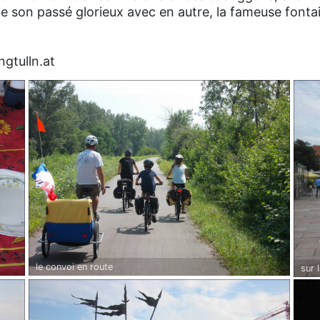
 de son passé glorieux avec en autre, la fameuse fonta
ngtulln.at
le convoi en route
sur 