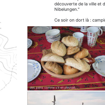
découverte de la ville et
Nibelungen."
Ce soir on dort là : campi
des pains comme s'il en pleuvait...