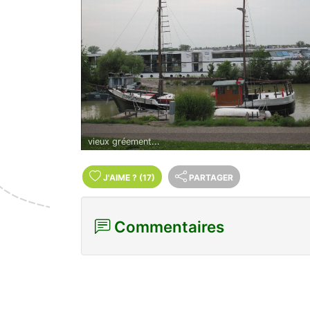
vieux gréement...
J'AIME
?
(17)
PARTAGER
Commentaires