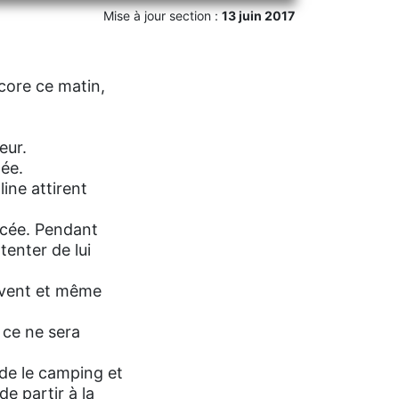
Mise à jour section :
13 juin 2017
core ce matin,
eur.
tée.
ine attirent
ucée. Pendant
tenter de lui
 vent et même
 ce ne sera
rde le camping et
e partir à la