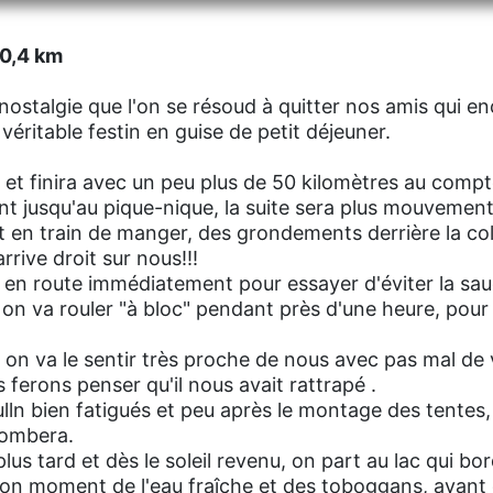
50,4 km
ostalgie que l'on se résoud à quitter nos amis qui en
éritable festin en guise de petit déjeuner.
e et finira avec un peu plus de 50 kilomètres au compt
ment jusqu'au pique-nique, la suite sera plus mouvemen
st en train de manger, des grondements derrière la coll
arrive droit sur nous!!!
 en route immédiatement pour essayer d'éviter la sa
 on va rouler "à bloc" pendant près d'une heure, pour 
n va le sentir très proche de nous avec pas mal de
 ferons penser qu'il nous avait rattrapé .
ulln bien fatigués et peu après le montage des tentes,
tombera.
us tard et dès le soleil revenu, on part au lac qui bo
bon moment de l'eau fraîche et des toboggans, avant d