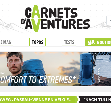
LE MAG
TOPOS
TESTS
BOUTIQ
EG : PASSAU-VIENNE EN VÉLO E...
"NACH TULLN