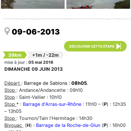
09-06-2013
DÉCOUVRIR CETTE ÉTAPE
39km
+1m
/
-22m
mise à jour :
05 mai 2016
DIMANCHE 09 JUIN 2013
Départ
:
Barrage de Sablons :
08h05
.
Stop
: Andance/Andancette : 09h10
Stop
: Saint-Vallier : 10h10
Stop
* :
Barrage d'Arras-sur-Rhône
: 11h10 – (
P
) : 12h35
– 13h05
Stop
: Tournon/Tain l'Hermitage : 14h30
Bivouac
(
H
) :
Barrage de la Roche-de-Glun
(
P
) : 16h00