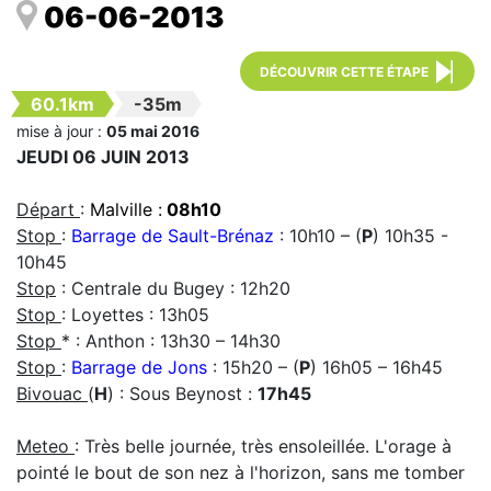
06-06-2013
DÉCOUVRIR CETTE ÉTAPE
60.1km
-35m
mise à jour :
05 mai 2016
JEUDI 06 JUIN 2013
Départ
:
Malville :
08h10
Stop
:
Barrage de Sault-Brénaz
: 10h10 – (
P
) 10h35 -
10h45
Stop
: Centrale du Bugey : 12h20
Stop
: Loyettes : 13h05
Stop
* : Anthon : 13h30 – 14h30
Stop
:
Barrage de Jons
: 15h20 – (
P
) 16h05 – 16h45
Bivouac
(
H
) : Sous Beynost :
17h45
Meteo
: Très belle journée, très ensoleillée. L'orage à
pointé le bout de son nez à l'horizon, sans me tomber