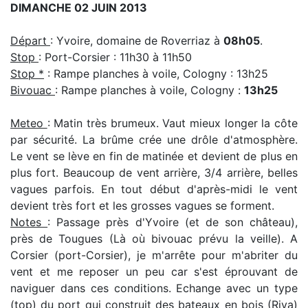
DIMANCHE 02 JUIN 2013
Départ
: Yvoire, domaine de Roverriaz à
08h05
.
Stop
: Port-Corsier : 11h30 à 11h50
Stop *
: Rampe planches à voile, Cologny : 13h25
Bivouac
: Rampe planches à voile, Cologny :
13h25
Meteo
: Matin très brumeux. Vaut mieux longer la côte
par sécurité. La brûme crée une drôle d'atmosphère.
Le vent se lève en fin de matinée et devient de plus en
plus fort. Beaucoup de vent arrière, 3/4 arrière, belles
vagues parfois. En tout début d'après-midi le vent
devient très fort et les grosses vagues se forment.
Notes
: Passage près d'Yvoire (et de son château),
près de Tougues (Là où bivouac prévu la veille). A
Corsier (port-Corsier), je m'arrête pour m'abriter du
vent et me reposer un peu car s'est éprouvant de
naviguer dans ces conditions. Echange avec un type
(top) du port qui construit des bateaux en bois (Riva)