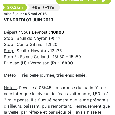
30.2km
+6m
/
-17m
mise à jour :
05 mai 2016
VENDREDI 07 JUIN 2013
Départ
:
Sous Beynost :
10h00
Stop
: Seuil de Neyron (
P
) : ?
Stop
: Camp Gitans : 12h20
Stop
: Seuil « Hawaï » : 12h35
Stop
* : Escale Gerland : 13h30 – 15h50
Bivouac
(
H
) : Vernaison (
P
) :
18h00
Meteo
: Très belle journée, très ensoleillée.
Notes
: Réveillé à 06h45. La surprise du matin fût de
constater que le niveau de l'eau avait monté, 1,50 m à
2 m je pense. Il a fluctué pendant que je me préparais
d'ailleurs, baissant, puis remontant. Heureusement que
la veille, par réflexe et par sécurité, j'avais hissé le