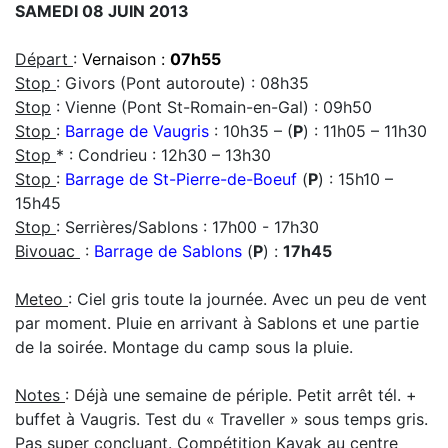
SAMEDI 08 JUIN 2013
Départ
:
Vernaison :
07h55
Stop
: Givors (Pont autoroute) : 08h35
Stop
: Vienne (Pont St-Romain-en-Gal) : 09h50
Stop
:
Barrage de Vaugris
: 10h35 – (
P
) : 11h05 – 11h30
Stop
* : Condrieu : 12h30 – 13h30
Stop
:
Barrage de St-Pierre-de-Boeuf
(
P
) : 15h10 –
15h45
Stop
: Serrières/Sablons : 17h00 - 17h30
Bivouac
:
Barrage de Sablons
(
P
) :
17h45
Meteo
: Ciel gris toute la journée. Avec un peu de vent
par moment. Pluie en arrivant à Sablons et une partie
de la soirée. Montage du camp sous la pluie.
Notes
: Déjà une semaine de périple. Petit arrêt tél. +
buffet à Vaugris. Test du « Traveller » sous temps gris.
Pas super concluant. Compétition Kayak au centre