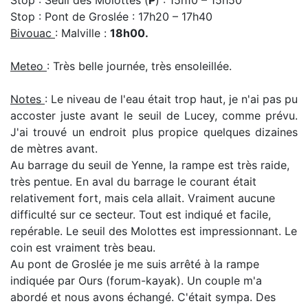
Stop : Seuil des Molottes (
P
) : 15h10 – 15h50
Stop : Pont de Groslée : 17h20 – 17h40
Bivouac
: Malville :
18h00.
Meteo
: Très belle journée, très ensoleillée.
Notes
: Le niveau de l'eau était trop haut, je n'ai pas pu
accoster juste avant le seuil de Lucey, comme prévu.
J'ai trouvé un endroit plus propice quelques dizaines
de mètres avant.
Au barrage du seuil de Yenne, la rampe est très raide,
très pentue. En aval du barrage le courant était
relativement fort, mais cela allait. Vraiment aucune
difficulté sur ce secteur. Tout est indiqué et facile,
repérable. Le seuil des Molottes est impressionnant. Le
coin est vraiment très beau.
Au pont de Groslée je me suis arrêté à la rampe
indiquée par Ours (forum-kayak). Un couple m'a
abordé et nous avons échangé. C'était sympa. Des