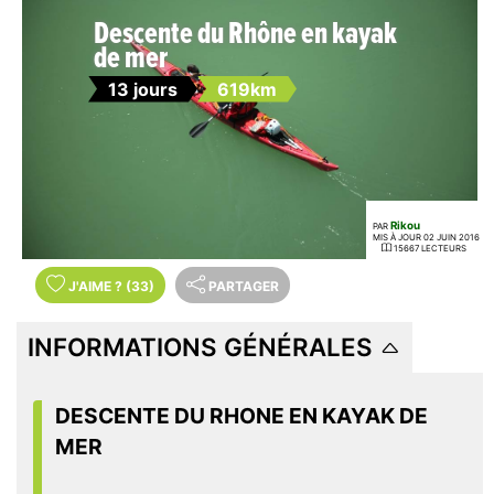
Descente du Rhône en kayak
de mer
13 jours
619km
Rikou
PAR
MIS À JOUR 02 JUIN 2016
15667 LECTEURS
J'AIME
?
(33)
PARTAGER
INFORMATIONS GÉNÉRALES
DESCENTE DU RHONE EN KAYAK DE
MER