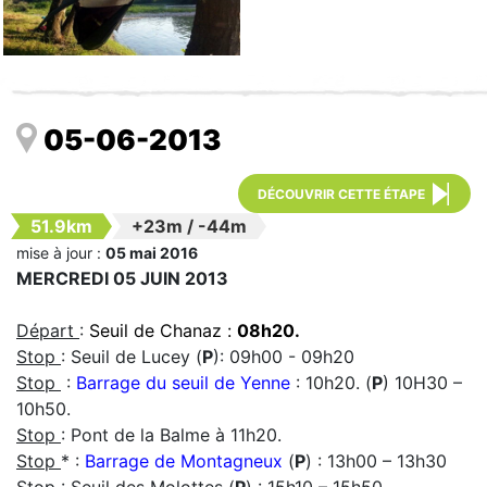
05-06-2013
DÉCOUVRIR CETTE ÉTAPE
51.9km
+23m
/
-44m
mise à jour :
05 mai 2016
MERCREDI 05 JUIN 2013
Départ
:
Seuil de Chanaz :
08h20.
Stop
: Seuil de Lucey (
P
): 09h00 - 09h20
Stop
:
Barrage du seuil de Yenne
: 10h20. (
P
) 10H30 –
10h50.
Stop
: Pont de la Balme à 11h20.
Stop
* :
Barrage de Montagneux
(
P
) : 13h00 – 13h30