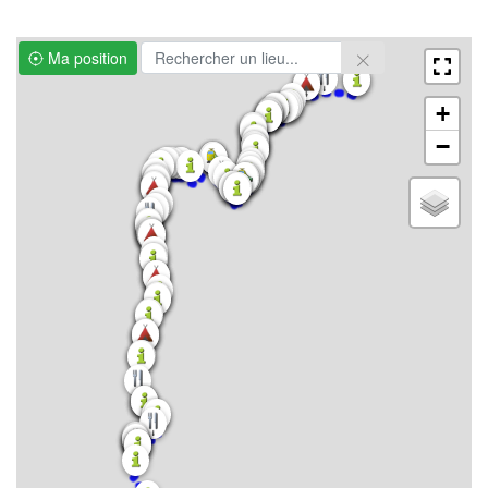
Ma position
+
−