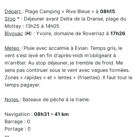
Départ
: Plage Camping « Rive Bleue » à
08h15
Stop
* : Déjeuner avant Delta de la Dranse, plage du
Mottay : 13h25 à 14h05
Bivouac
(
H
) : Yvoire, domaine de Roverriaz à
17h26
Meteo
: Pluie avec accalmie à Evian. Temps gris, le
vent s'est levé en fin d'après-midi m'obligeant à
m'arrêter. Au stop déjeuner, je tremble de froid. Me
sens pas continuer sous le vent avec vagues formées.
Zones « rapides » et « lentes » (frisettes). Il faut tout le
temps pagayer.
Notes
: Bateaux de pêche à la traine.
Navigation :
08h31 – 41 km
Barrage : 0
Portage : 0