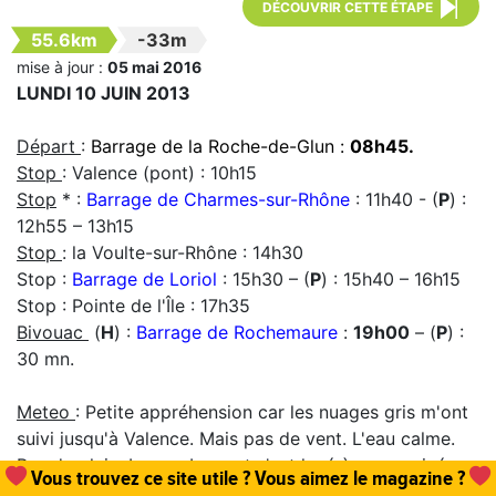
DÉCOUVRIR CETTE ÉTAPE
55.6km
-33m
mise à jour :
05 mai 2016
LUNDI 10 JUIN 2013
Départ
:
Barrage de la Roche-de-Glun :
08h45.
Stop
: Valence (pont) : 10h15
Stop
* :
Barrage de Charmes-sur-Rhône
: 11h40 - (
P
) :
12h55 – 13h15
Stop
: la Voulte-sur-Rhône : 14h30
Stop :
Barrage de Loriol
: 15h30 – (
P
) : 15h40 – 16h15
Stop : Pointe de l'Île : 17h35
Bivouac
(
H
) :
Barrage de Rochemaure
:
19h00
– (
P
) :
30 mn.
Meteo
: Petite appréhension car les nuages gris m'ont
suivi jusqu'à Valence. Mais pas de vent. L'eau calme.
Pas de pluie. Impec. Le vent s'est levé à mon arrivée
Vous trouvez ce site utile ? Vous aimez le magazine ?
au barrage de Charmes-sur-Rhône. Gros coup de vent