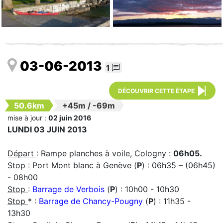
03-06-2013
1
DÉCOUVRIR CETTE ÉTAPE
50.6km
+45m
/
-69m
mise à jour :
02 juin 2016
LUNDI 03 JUIN 2013
Départ
: Rampe planches à voile, Cologny :
06h05.
Stop
: Port Mont blanc à Genève (
P
) : 06h35 – (06h45)
- 08h00
Stop
:
Barrage de Verbois
(
P
) : 10h00 - 10h30
Stop
* :
Barrage de Chancy-Pougny
(
P
) : 11h35 -
13h30