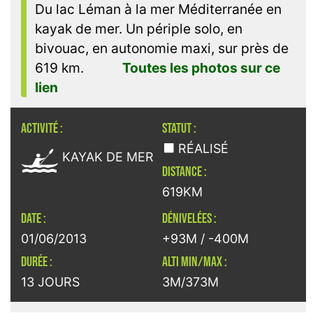
Du lac Léman à la mer Méditerranée en
kayak de mer. Un périple solo, en
bivouac, en autonomie maxi, sur près de
619 km.
Toutes les photos sur ce
lien
ACTIVITÉ :
STATUT :

RÉALISÉ
KAYAK DE MER
DISTANCE :
619KM
DATE :
DÉNIVELÉES :
01/06/2013
+93M / -400M
DURÉE :
ALTI MIN/MAX :
13 JOURS
3M/373M