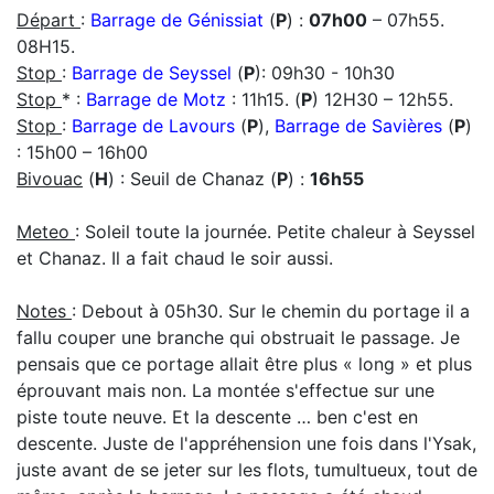
Départ
:
Barrage de Génissiat
(
P
) :
07h00
– 07h55.
08H15.
Stop
:
Barrage de Seyssel
(
P
): 09h30 - 10h30
Stop
* :
Barrage de Motz
: 11h15. (
P
) 12H30 – 12h55.
Stop
:
Barrage de Lavours
(
P
),
Barrage de Savières
(
P
)
: 15h00 – 16h00
Bivouac
(
H
) : Seuil de Chanaz (
P
) :
16h55
Meteo
: Soleil toute la journée. Petite chaleur à Seyssel
et Chanaz. Il a fait chaud le soir aussi.
Notes
: Debout à 05h30. Sur le chemin du portage il a
fallu couper une branche qui obstruait le passage. Je
pensais que ce portage allait être plus « long » et plus
éprouvant mais non. La montée s'effectue sur une
piste toute neuve. Et la descente … ben c'est en
descente. Juste de l'appréhension une fois dans l'Ysak,
juste avant de se jeter sur les flots, tumultueux, tout de