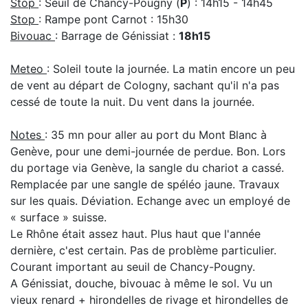
Stop
: Seuil de Chancy-Pougny (
P
) : 14h15 - 14h45
Stop
: Rampe pont Carnot : 15h30
Bivouac
: Barrage de Génissiat :
18h15
Meteo
: Soleil toute la journée. La matin encore un peu
de vent au départ de Cologny, sachant qu'il n'a pas
cessé de toute la nuit. Du vent dans la journée.
Notes
: 35 mn pour aller au port du Mont Blanc à
Genève, pour une demi-journée de perdue. Bon. Lors
du portage via Genève, la sangle du chariot a cassé.
Remplacée par une sangle de spéléo jaune. Travaux
sur les quais. Déviation. Echange avec un employé de
« surface » suisse.
Le Rhône était assez haut. Plus haut que l'année
dernière, c'est certain. Pas de problème particulier.
Courant important au seuil de Chancy-Pougny.
A Génissiat, douche, bivouac à même le sol. Vu un
vieux renard + hirondelles de rivage et hirondelles de