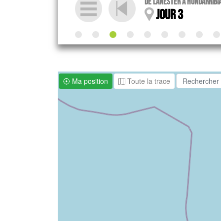
De Lanester à Hondarribi
jour 3
Ma position
Toute la trace