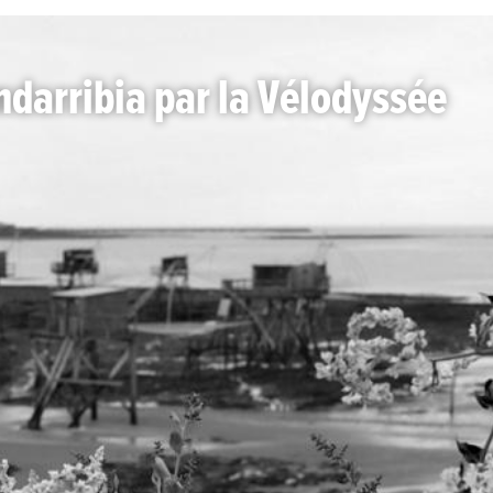
ndarribia par la Vélodyssée