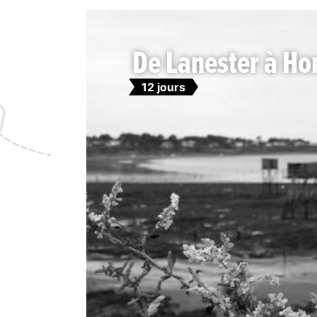
De Lanester à Ho
12 jours