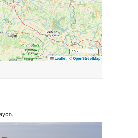
20 km
Leaflet
|
©
OpenStreetMap
rayon.