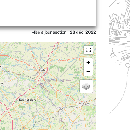
Mise à jour section :
28 déc. 2022
+
−