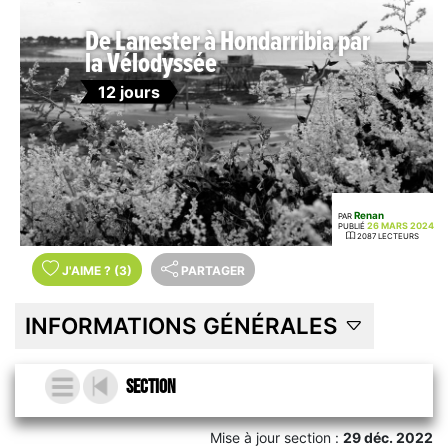
De Lanester à Hondarribia par
la Vélodyssée
12 jours
Renan
PAR
26 MARS 2024
PUBLIÉ
2087 LECTEURS
J'AIME
?
(3)
PARTAGER
INFORMATIONS GÉNÉRALES
Section
Mise à jour section :
29 déc. 2022