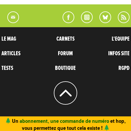
LE MAG
CARNETS
L'EQUIPE
ARTICLES
FORUM
INFOS SITE
TESTS
BOUTIQUE
RGPD
© 2004 - 2026
CARNETS D’AVENTURES
Un
abonnement, une commande de numéro
et hop,
vous permettez que tout cela existe !