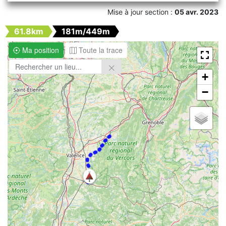
Mise à jour section :
05 avr. 2023
61.8km
181m/449m
Ma position
Toute la trace
+
−