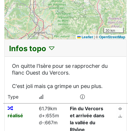
30 km
Leaflet
|
©
OpenStreetMap
Infos topo
On quitte l'Isère pour se rapprocher du
flanc Ouest du Vercors.
C'est joli mais ça grimpe un peu plus.
Type
61.79km
Fin du Vercors
réalisé
d+:655m
et arrivée dans
d-:667m
la vallée du
Rhône