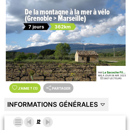
De la montagne à la mer à vélo
(Grenoble > Marseille)
7 jours
362km
La Sacoche Fil...
PAR
MIS À JOUR 06 AVR. 2023
2607 LECTEURS
J'AIME
?
(1)
PARTAGER
INFORMATIONS GÉNÉRALES
J2