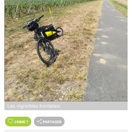
Les vignobles bordelais
J'AIME
?
PARTAGER