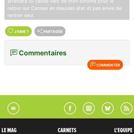
arrettera ici cause vélo de mon binôme pour le
retour sur Cannes en mauvais état et pas envie de
rentrer seul
J'AIME
?
PARTAGER
Commentaires
COMMENTER
LE MAG
CARNETS
L'EQUIPE