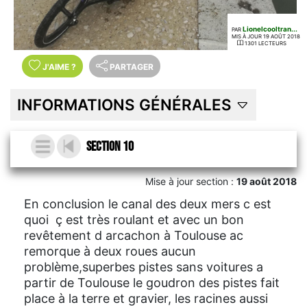
Lionelcooltran...
PAR
MIS À JOUR 19 AOÛT 2018
1301 LECTEURS
J'AIME
?
PARTAGER
INFORMATIONS GÉNÉRALES
Section 10
Mise à jour section :
19 août 2018
En conclusion le canal des deux mers c est
quoi ç est très roulant et avec un bon
revêtement d arcachon à Toulouse ac
remorque à deux roues aucun
problème,superbes pistes sans voitures a
partir de Toulouse le goudron des pistes fait
place à la terre et gravier, les racines aussi