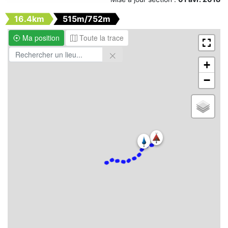
16.4km
515m/752m
Ma position
Toute la trace
+
−