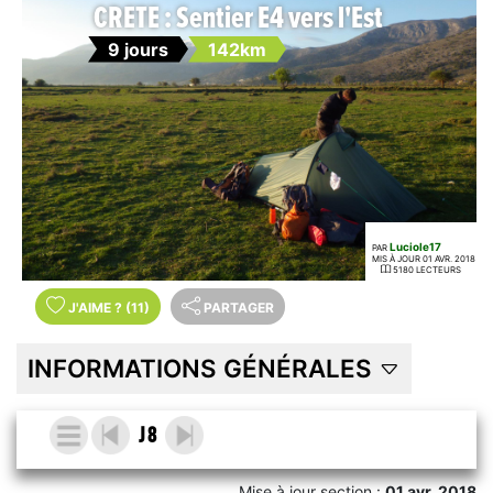
CRETE : Sentier E4 vers l'Est
9 jours
142km
Luciole17
PAR
MIS À JOUR 01 AVR. 2018
5180 LECTEURS
J'AIME
?
(11)
PARTAGER
INFORMATIONS GÉNÉRALES
J 8
Mise à jour section :
01 avr. 2018