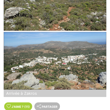
Arrivée à Zakros
J'AIME
?
(11)
PARTAGER