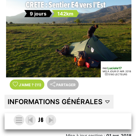
CRETE : Sentier E4 vers l'Est
9 jours
142km
Luciole17
PAR
MIS À JOUR 01 AVR. 2018
5180 LECTEURS
J'AIME
?
(11)
PARTAGER
INFORMATIONS GÉNÉRALES
J 6
Mise à jour section :
01 avr. 2018