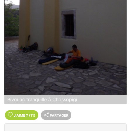
Bivouac tranquille à Chrissopigi
J'AIME
?
(11)
PARTAGER