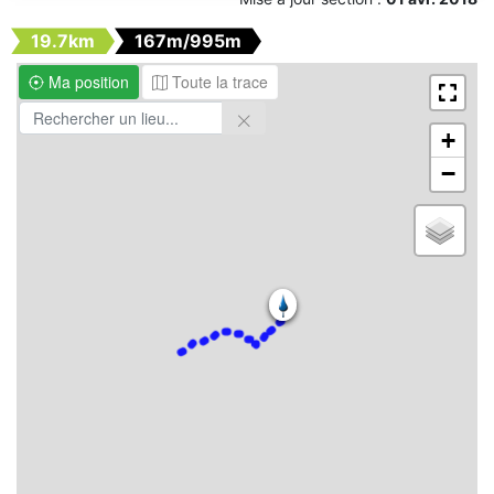
19.7km
167m/995m
Ma position
Toute la trace
+
−