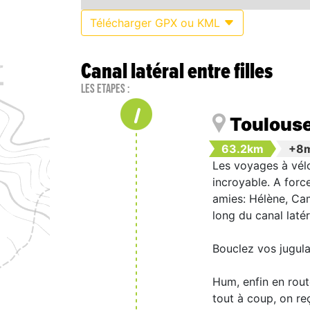
Télécharger GPX ou KML
Canal latéral entre filles
Les étapes :
1
Toulouse
63.2km
+8
Les voyages à vélo
incroyable. A force
amies: Hélène, Cami
long du canal laté
Bouclez vos jugula
Hum, enfin en rout
tout à coup, on reç