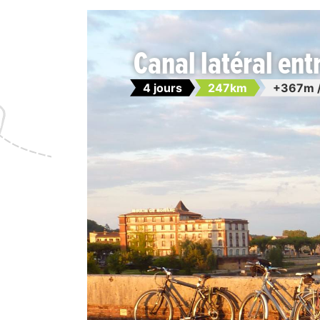
Canal latéral entr
4 jours
247km
+367m 