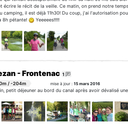
et écrire le récit de la veille. Ce matin, on prend notre tem
du camping, il est déjà 11h30! Du coup, j'ai l'autorisation po
à 8h pétante!
Yeeeees!!!!!
zan - Frontenac
1
90m
/
-204m
mise à jour :
15 mars 2016
n, petit déjeuner au bord du canal après avoir dévalisé un