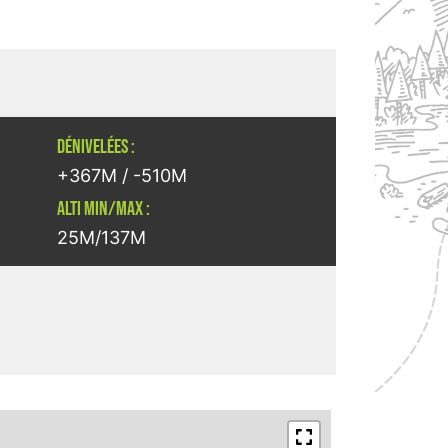
DÉNIVELÉES :
+367M / -510M
ALTI MIN/MAX :
25M/137M