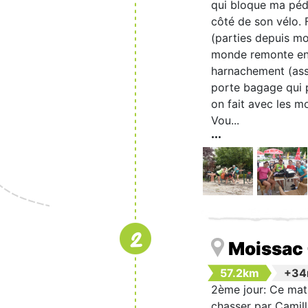
qui bloque ma péda
côté de son vélo. 
(parties depuis mo
monde remonte en s
harnachement (asse
porte bagage qui p
on fait avec les m
Vou...
2
Moissac
57.2km
+3
2ème jour: Ce matin
chasser par Camill