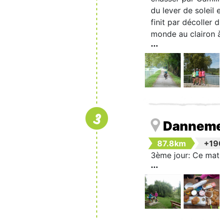
du lever de soleil 
finit par décoller 
monde au clairon 
3
Danneme
87.8km
+1
3ème jour: Ce mati