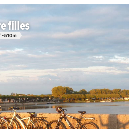
e filles
/ -510m