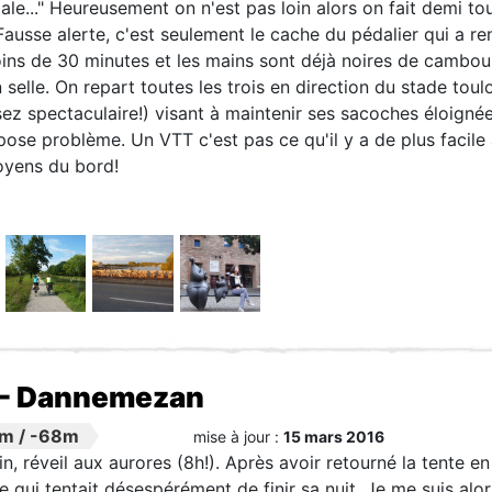
le..." Heureusement on n'est pas loin alors on fait demi to
Fausse alerte, c'est seulement le cache du pédalier qui a 
ins de 30 minutes et les mains sont déjà noires de cambouis.
elle. On repart toutes les trois en direction du stade toul
z spectaculaire!) visant à maintenir ses sacoches éloignées
ose problème. Un VTT c'est pas ce qu'il y a de plus facil
oyens du bord!
 - Dannemezan
4m
/
-68m
mise à jour :
15 mars 2016
, réveil aux aurores (8h!). Après avoir retourné la tente en
e qui tentait désespérément de finir sa nuit. Je me suis alo