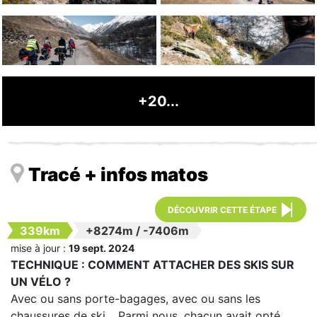
+20...
Tracé + infos matos
DÉCOUVRIR CETTE ÉTAPE
339km
+8274m
/
-7406m
mise à jour :
19 sept. 2024
TECHNIQUE : COMMENT ATTACHER DES SKIS SUR
UN VÉLO ?
Avec ou sans porte-bagages, avec ou sans les
chaussures de ski… Parmi nous, chacun avait opté