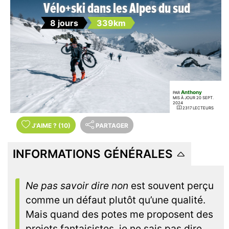
Vélo+ski dans les Alpes du sud
8 jours
339km
Anthony
PAR
MIS À JOUR 20 SEPT.
2024
2317 LECTEURS
J'AIME
?
(10)
PARTAGER
INFORMATIONS GÉNÉRALES
Ne pas savoir dire non
est souvent perçu
comme un défaut plutôt qu’une qualité.
Mais quand des potes me proposent des
projets fantaisistes, je ne sais pas dire