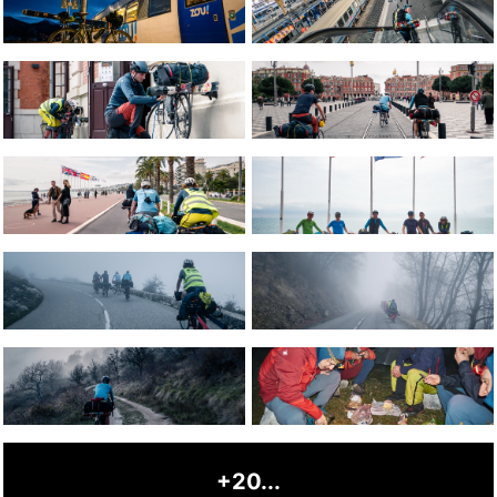
+20...