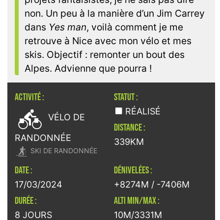
non. Un peu à la manière d’un Jim Carrey
dans
Yes man
, voilà comment je me
retrouve à Nice avec mon vélo et mes
skis. Objectif : remonter un bout des
Alpes. Advienne que pourra !
ACTIVITÉ :
STATUT :

RÉALISÉ
VÉLO DE
DISTANCE :
RANDONNÉE
339KM

SKI DE RANDONNÉE
DATE :
DÉNIVELÉES :
17/03/2024
+8274M / -7406M
DURÉE :
ALTI MIN/MAX :
8 JOURS
10M/3331M