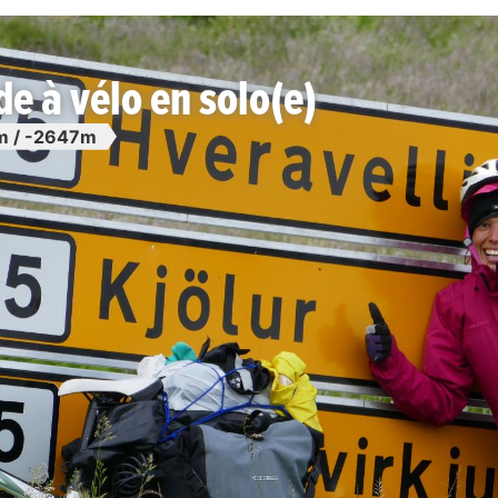
de à vélo en solo(e)
 / -2647m