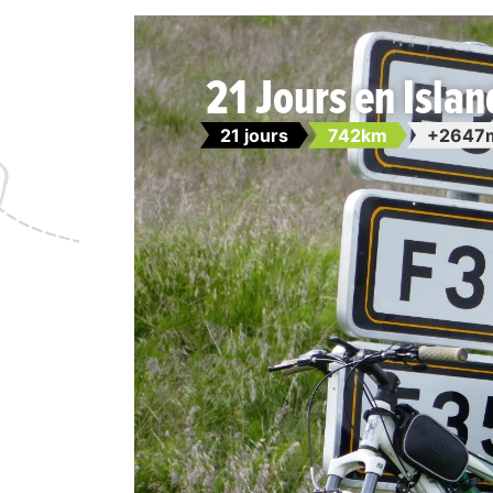
21 Jours en Islan
21 jours
742km
+2647m