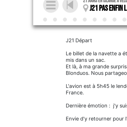
21 Jours en Islande à vél
J21 Pas enfin l
J21 Départ
Le billet de la navette a 
mis dans un sac.
Et là, à ma grande surpris
Blonduos. Nous partageon
L'avion est à 5h45 le lend
France.
Dernière émotion : j'y suis
Envie d'y retourner pour l