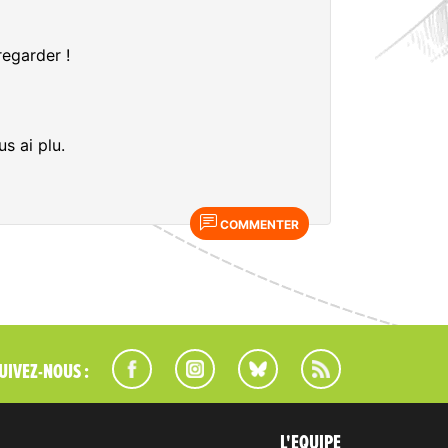
regarder !
s ai plu.
COMMENTER
UIVEZ-NOUS :
L'EQUIPE